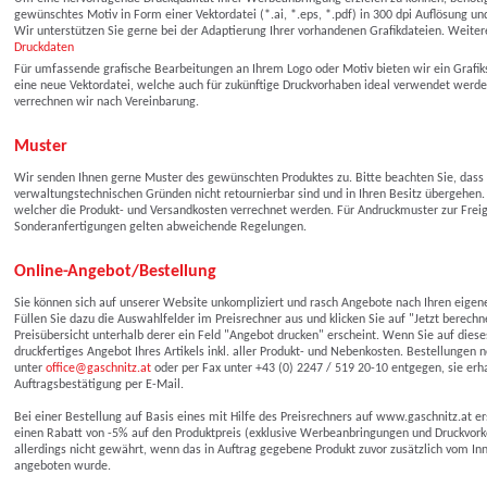
gewünschtes Motiv in Form einer Vektordatei (*.ai, *.eps, *.pdf) in 300 dpi Auflösung un
Wir unterstützen Sie gerne bei der Adaptierung Ihrer vorhandenen Grafikdateien. Weitere
Druckdaten
Für umfassende grafische Bearbeitungen an Ihrem Logo oder Motiv bieten wir ein Grafiks
eine neue Vektordatei, welche auch für zukünftige Druckvorhaben ideal verwendet werde
verrechnen wir nach Vereinbarung.
Muster
Wir senden Ihnen gerne Muster des gewünschten Produktes zu. Bitte beachten Sie, dass d
verwaltungstechnischen Gründen nicht retournierbar sind und in Ihren Besitz übergehen.
welcher die Produkt- und Versandkosten verrechnet werden. Für Andruckmuster zur Frei
Sonderanfertigungen gelten abweichende Regelungen.
Online-Angebot/Bestellung
Sie können sich auf unserer Website unkompliziert und rasch Angebote nach Ihren eigenen
Füllen Sie dazu die Auswahlfelder im Preisrechner aus und klicken Sie auf "Jetzt berechn
Preisübersicht unterhalb derer ein Feld "Angebot drucken" erscheint. Wenn Sie auf dieses
druckfertiges Angebot Ihres Artikels inkl. aller Produkt- und Nebenkosten. Bestellungen
unter
office@gaschnitz.at
oder per Fax unter +43 (0) 2247 / 519 20-10 entgegen, sie erh
Auftragsbestätigung per E-Mail.
Bei einer Bestellung auf Basis eines mit Hilfe des Preisrechners auf www.gaschnitz.at er
einen Rabatt von -5% auf den Produktpreis (exklusive Werbeanbringungen und Druckvork
allerdings nicht gewährt, wenn das in Auftrag gegebene Produkt zuvor zusätzlich vom I
angeboten wurde.