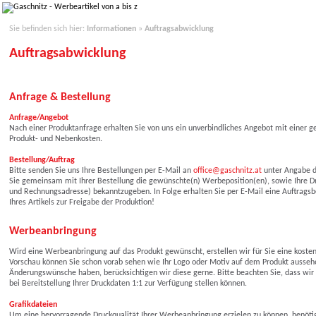
Sie befinden sich hier:
Informationen
»
Auftragsabwicklung
Auftragsabwicklung
Anfrage & Bestellung
Anfrage/Angebot
Nach einer Produktanfrage erhalten Sie von uns ein unverbindliches Angebot mit einer g
Produkt- und Nebenkosten.
Bestellung/Auftrag
Bitte senden Sie uns Ihre Bestellungen per E-Mail an
office@gaschnitz.at
unter Angabe d
Sie gemeinsam mit Ihrer Bestellung die gewünschte(n) Werbeposition(en), sowie Ihre Dr
und Rechnungsadresse) bekanntzugeben. In Folge erhalten Sie per E-Mail eine Auftragsb
Ihres Artikels zur Freigabe der Produktion!
Werbeanbringung
Wird eine Werbeanbringung auf das Produkt gewünscht, erstellen wir für Sie eine kosten
Vorschau können Sie schon vorab sehen wie Ihr Logo oder Motiv auf dem Produkt aussehe
Änderungswünsche haben, berücksichtigen wir diese gerne. Bitte beachten Sie, dass wir 
bei Bereitstellung Ihrer Druckdaten 1:1 zur Verfügung stellen können.
Grafikdateien
Um eine hervorragende Druckqualität Ihrer Werbeanbringung erzielen zu können, benötig