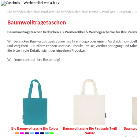
Sie befinden sich hier:
Produkte
Sie befinden sich hier:
Home
»
Produkte
»
Taschen
»
B
Baumwolltragetaschen
Baumwolltragetaschen
bedrucke
n
als
Werbeartikel
&
Werbegeschenke
für Ihre Werb
Wir
bedrucken
Baumwolltragetaschen
mit Ihrem Logo
oder einem Aufdruck individuel
und Vorgaben. Für Informationen über das Produkt, Preise, Werbeanbringung und Min
Sie bitte in die Detailansicht der einzelnen Produkte.
Wir freuen uns auf Ihre Bestellung!
Bio Baumwolltasche Bio Colour
Baumwolltasche Bio Fairtrade Twill
Baumwol
Nature