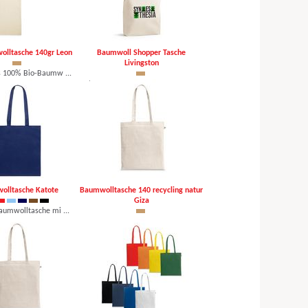
olltasche 140gr Leon
Baumwoll Shopper Tasche
Livingston
s 100% Bio-Baumw ...
 €, mind. 250 Stk.
Tasche aus 100 % Baumwoll ...
ab 1,38 €, mind. 100 Stk.
olltasche Katote
Baumwolltasche 140 recycling natur
Giza
aumwolltasche mi ...
 €, mind. 250 Stk.
Tasche aus 100 % recycelt ...
ab 0,70 €, mind. 250 Stk.