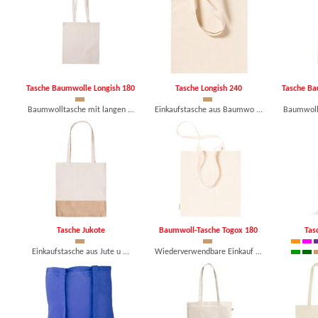
Tasche Baumwolle Longish 180
Tasche Longish 240
Tasche Ba
Baumwolltasche mit langen ...
Einkaufstasche aus Baumwo ...
Baumwollt
ab 0,77 €, mind. 250 Stk.
ab 1,10 €, mind. 100 Stk.
ab 0,62
Tasche Jukote
Baumwoll-Tasche Togox 180
Tas
Einkaufstasche aus Jute u ...
Wiederverwendbare Einkauf ...
ab 1,03 €, mind. 100 Stk.
ab 1,18 €, mind. 100 Stk.
Farbige E
ab 0,81