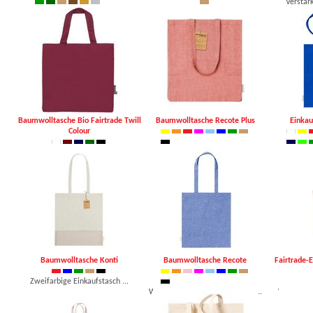
Verstärk
Verstärkte Nähte an bes ...
Verstärkte Nähte an bes ...
ab 5,3
ab 5,38 €, mind. 25 Stk.
ab 7,37 €, mind. 25 Stk.
Baumwolltasche Bio Fairtrade Twill
Baumwolltasche Recote Plus
Einkau
Colour
Verstärkte Nähte an bes ...
Einkaufstasche mit Seiten ...
Einkaufst
ab 7,37 €, mind. 25 Stk.
ab 1,35 €, mind. 100 Stk.
ab 1,21
Baumwolltasche Konti
Baumwolltasche Recote
Fairtrade-
Zweifarbige Einkaufstasch ...
ab 1,02 €, mind. 250 Stk.
Wiederverwendbare Baumwol ...
Wiederver
ab 1,02 €, mind. 250 Stk.
ab 1,77