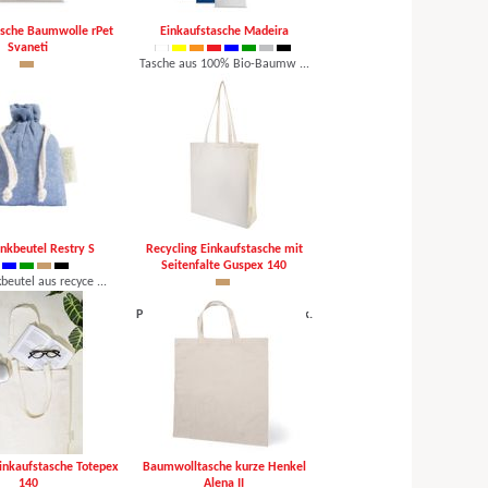
asche Baumwolle rPet
Einkaufstasche Madeira
Svaneti
Tasche aus 100% Bio-Baumw ...
s recycelter Bau ...
ab 1,10 €, mind. 100 Stk.
 €, mind. 250 Stk.
nkbeutel Restry S
Recycling Einkaufstasche mit
Seitenfalte Guspex 140
eutel aus recyce ...
 €, mind. 250 Stk.
Einkaufstasche mit Seiten ...
Preis auf Anfrage, mind. 100 Stk.
inkaufstasche Totepex
Baumwolltasche kurze Henkel
140
Alena II