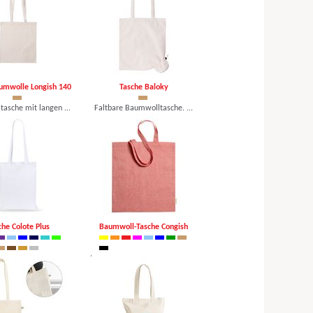
umwolle Longish 140
Tasche Baloky
asche mit langen ...
Faltbare Baumwolltasche. ...
 €, mind. 250 Stk.
ab 1,08 €, mind. 100 Stk.
che Colote Plus
Baumwoll-Tasche Congish
inkaufstasche mi ...
Wiederverwendbare Einkauf ...
 €, mind. 250 Stk.
ab 0,74 €, mind. 250 Stk.