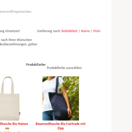
aumwolltragetaschen
ung einsetzen!
Sortierung nach:
Beliebtheit
|
Name
|
Preis
l nach Ihren Wünschen
destbestellmengen, gehen
Produktfarbe:
Produktfarbe auswählen
ltasche Bio Nature
Baumwolltasche Bio Fairtrade mit
Zipp