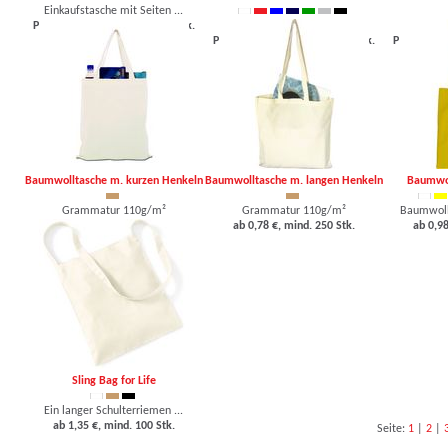
Einkaufstasche mit Seiten ...
Preis auf Anfrage, mind. 100 Stk.
Einkaufstasche mit langen ...
Einkaufst
Preis auf Anfrage, mind. 250 Stk.
Preis auf A
Baumwolltasche m. kurzen Henkeln
Baumwolltasche m. langen Henkeln
Baumwol
Grammatur 110g/m²
Grammatur 110g/m²
Baumwollt
ab 0,85 €, mind. 250 Stk.
ab 0,78 €, mind. 250 Stk.
ab 0,98
Sling Bag for Life
Ein langer Schulterriemen ...
ab 1,35 €, mind. 100 Stk.
Seite:
1
|
2
|