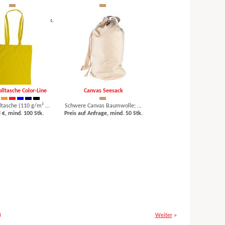
asche mit langen ...
Baumwolle, kurze Henkel
nfrage, mind. 250 Stk.
ab 0,51 €, mind. 250 Stk.
ltasche Color-Line
Canvas Seesack
asche (110 g/m² ...
Schwere Canvas Baumwolle; ...
 €, mind. 100 Stk.
Preis auf Anfrage, mind. 50 Stk.
3
Weiter
»