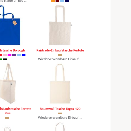
te Nähte an bes ...
8 €, mind. 25 Stk.
Tragegrifflänge: 42cm, I ...
ab 13,09 €, mind. 10 Stk.
fstasche Borough
Fairtrade-Einkaufstasche Fertote
Wiederverwendbare Einkauf ...
asche aus Bio-Ba ...
ab 1,27 €, mind. 100 Stk.
 €, mind. 100 Stk.
Einkaufstasche Fertote
Baumwoll-Tasche Togox 120
Plus
Wiederverwendbare Einkauf ...
wendbare Einkauf ...
ab 0,83 €, mind. 250 Stk.
 €, mind. 100 Stk.