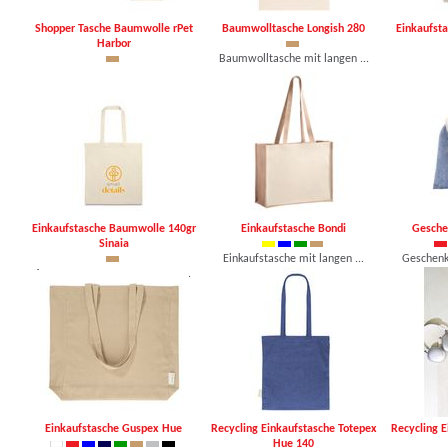
Shopper Tasche Baumwolle rPet
Baumwolltasche Longish 280
Einkaufst
Harbor
Baumwolltasche mit langen ...
Tasche aus recycelter Bau ...
ab 1,19 €, mind. 100 Stk.
Tasche au
ab 1,57 €, mind. 100 Stk.
ab 0,72
Einkaufstasche Baumwolle 140gr
Einkaufstasche Bondi
Gesche
Sinaia
Einkaufstasche mit langen ...
Geschenkb
Tasche aus 100% Baumwolle ...
ab 2,67 €, mind. 50 Stk.
ab 0,49
ab 0,46 €, mind. 250 Stk.
Einkaufstasche Guspex Hue
Recycling Einkaufstasche Totepex
Recycling E
Hue 140