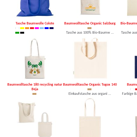
Tasche Baumwolle Colote
Baumwolltasche Organic Salzburg
Bio-Baumw
Tasche aus 100% Bio-Baumw ...
Tasche au
Farbige Baumwolltasche mi ...
ab 1,11 €, mind. 100 Stk.
ab 0,79
ab 0,79 €, mind. 250 Stk.
Baumwolltasche 180 recycling natur
Baumwolltasche Organic Togox 140
Baumw
Beja
Einkaufstasche aus organi ...
Farbige B
Tasche aus 100 % recycelt ...
ab 0,89 €, mind. 250 Stk.
ab 0,96
ab 0,81 €, mind. 250 Stk.