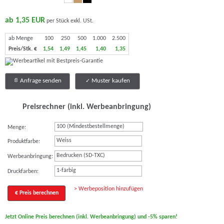
ab 1,35 EUR
per Stück exkl. USt.
ab Menge
100
250
500
1.000
2.500
Preis/Stk. €
1,54
1,49
1,45
1,40
1,35
Anfrage senden
Muster kaufen
Preisrechner (inkl. Werbeanbringung)
Menge:
Weiss
Produktfarbe:
Bedrucken (SD-TXC)
Werbeanbringung:
1-färbig
Druckfarben:
> Werbeposition hinzufügen
€ Preis berechnen
Jetzt Online Preis berechnen (inkl. Werbeanbringung) und -5% sparen!