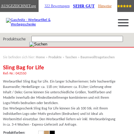
SEHR GUT
AUSGEZEICHNET
.org
322 Bewertungen
Hinweise
Produktsuche
Sie befinden sich hier:
Home
»
Produkte
»
Taschen
»
Baumwolltragetaschen
Sling Bag for Life
Ref.-Nr.: 042550
Werbeartikel Sling Bag for Life. Ein langer Schulterriemen; Sehr hochwertige
Baumwolle; Henkellänge: ca. 118 cm; Volumen: ca. 8 Liter; Lieferung ohne
Inhalt / Deko; Gerne können Sie unterschiedliche Größen, Textilfarben und
Modelle innerhalb der Mindestbestellmenge kombinieren und mit Ihrem
Logo/Motiv bedrucken oder besticken.
Das Werbegeschenk Sling Bag for Life können Sie ab 100 Stk. mit Ihrem
individuellen Logo oder Motiv gestalten (Bedrucken) und ist ideal als
Werbemittel einsetzbar. Den Werbeartikel liefern wir inkl. Werbeanbringung
in ca. 3-4 Wochen - Express-Lieferzeit auf Anfrage.
Produktfarben: