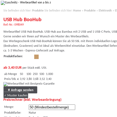
Sie befinden sich hier:
Produkte
Sie befinden sich hier:
Home
»
Produkte
»
Elektronik
»
E
USB Hub BooHub
Ref.-Nr.: 098049
Werbeartikel USB Hub BooHub. USB-Hub aus Bambus mit 2 USB und 1 USB-C Ports, USB 
Gerne senden wir Ihnen auf Wunsch ein Muster des Werbeartikels.
Das Werbegeschenk USB Hub BooHub können Sie ab 50 Stk. mit Ihrem individuellen Logo
(Bedrucken, Gravieren) und ist ideal als Werbemittel einsetzbar. Den Werbeartikel liefe
ca. 1-3 Wochen - Express-Lieferzeit auf Anfrage.
Produktfarben:
ab 3,40 EUR
per Stück exkl. USt.
ab Menge
50
100
250
500
1.000
Preis/Stk. €
3,92
3,80
3,68
3,52
3,40
Anfrage senden
Muster kaufen
Preisrechner (inkl. Werbeanbringung)
Menge:
Produktfarbe:
Natur