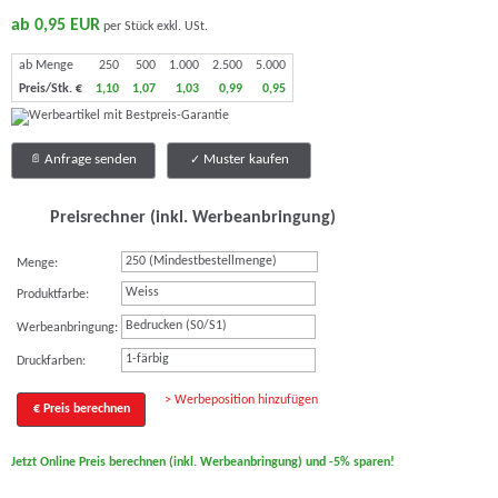
ab 0,95 EUR
per Stück exkl. USt.
ab Menge
250
500
1.000
2.500
5.000
Preis/Stk. €
1,10
1,07
1,03
0,99
0,95
Anfrage senden
Muster kaufen
Preisrechner (inkl. Werbeanbringung)
Menge:
Weiss
Produktfarbe:
Bedrucken (S0/S1)
Werbeanbringung:
1-färbig
Druckfarben:
> Werbeposition hinzufügen
€ Preis berechnen
Jetzt Online Preis berechnen (inkl. Werbeanbringung) und -5% sparen!