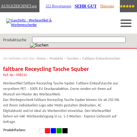
SEHR GUT
AUSGEZEICHNET
.org
322 Bewertungen
Hinweise
Produktsuche
Sie befinden sich hier:
Home
»
Produkte
»
Taschen
»
Faltbare Einkaufstaschen
faltbare Receycling Tasche Squber
Ref.-Nr.: 098210
Werbeartikel faltbare Receycling Tasche Squber. Faltbare Einkaufstasche aus
recyceltem PET. - 100% EU Druckproduktion. Gerne senden wir Ihnen auf
Wunsch ein Muster des Werbeartikels.
Das Werbegeschenk faltbare Receycling Tasche Squber können Sie ab 250 Stk.
mit Ihrem individuellen Logo oder Motiv gestalten (Bedrucken, 4C
Digitaldruck) und ist ideal als Werbemittel einsetzbar. Den Werbeartikel
liefern wir inkl. Werbeanbringung in ca. 1-3 Wochen - Express-Lieferzeit auf
Anfrage.
Produktfarben: