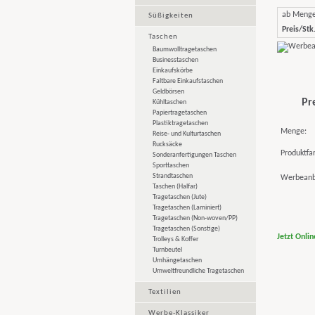
ab Meng
Süßigkeiten
Preis/Stk.
Taschen
Baumwolltragetaschen
Businesstaschen
Einkaufskörbe
Faltbare Einkaufstaschen
Geldbörsen
Pr
Kühltaschen
Papiertragetaschen
Plastiktragetaschen
Menge:
Reise- und Kulturtaschen
Rucksäcke
Produktfa
Sonderanfertigungen Taschen
Sporttaschen
Strandtaschen
Werbeanb
Taschen (Halfar)
Tragetaschen (Jute)
Tragetaschen (Laminiert)
Tragetaschen (Non-woven/PP)
Tragetaschen (Sonstige)
Jetzt Onli
Trolleys & Koffer
Turnbeutel
Umhängetaschen
Umweltfreundliche Tragetaschen
Textilien
Werbe-Klassiker