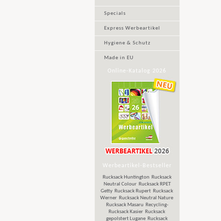
Specials
Express Werbeartikel
Hygiene & Schutz
Made in EU
Online-Katalog 2026
Werbeartikel-Bestseller
Rucksack Huntington
Rucksack
Neutral Colour
Rucksack RPET
Getty
Rucksack Rupert
Rucksack
Werner
Rucksack Neutral Nature
Rucksack Masaru
Recycling-
Rucksack Kasier
Rucksack
gepolstert Lugane
Rucksack