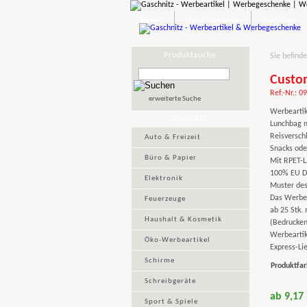
News
Unternehmen
Kataloge
Produktsuche
Sie befinde
Custo
Ref.-Nr.: 0
erweiterte Suche
Werbeartik
Produkte
Lunchbag m
Reisversch
Auto & Freizeit
Snacks ode
Büro & Papier
Mit RPET-La
100% EU Dr
Elektronik
Muster des
Das Werbeg
Feuerzeuge
ab 25 Stk. 
Haushalt & Kosmetik
(Bedrucken 
Werbeartik
Öko-Werbeartikel
Express-Lie
Schirme
Produktfar
Schreibgeräte
ab 9,17
Sport & Spiele