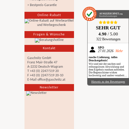
> Bestpreis-Garantie
AUSGEZEICHNET
.org
Online-Rabatt
Kundenbewertungen
SEHR GUT
4.90
/ 5.00
Fragen & Wünsche
322 Bewertungen
SPÖ
Kontakt
27.01.2026
Mehr
rasche Lieferung, tolles
Gaschnitz GmbH
Druckergebnis!
Franz Mair-Straße 47
Wir sind mit der raschen und
A-2232 Deutsch-Wagram
reibungslosen Abwicklung und
dem Ergebnis rundum zufrieden.
T +43 (0) 2247/519 20
Die Regenschirme wirken
F +43 (0) 2247/519 20-10
hochwertig und sauber verarbeitet.
Besonders positiv: Der Druck ist
E-Mail
office@gaschnitz.at
gestochen scharf, farbintensiv und
Hinweis zu den Bewertungen
auch bei genauerem Hinsehen sehr
sauber umgesetzt. Insgesamt eine
Newsletter
verlässliche Produktion mit top
Qualität, klare Empfehlung. Im
Regen haben wir sie zwar noch
nicht getestet, aber wir freuen uns
schon darauf, beim nächsten
Schauer mit einem Augenzwinkern
„Qualität im Praxiseinsatz“ zu
erleben.