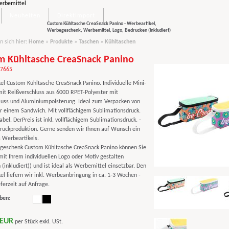
Neuheiten
Direktimport
Custom Kühltasche CreaSnack Panino - Werbeartikel,
Werbegeschenk, Werbemittel, Logo, Bedrucken (inkludiert)
n sich hier:
Home
»
Produkte
»
Taschen
»
Kühltaschen
m Kühltasche CreaSnack Panino
97665
el Custom Kühltasche CreaSnack Panino. Individuelle Mini-
it Reißverschluss aus 600D RPET-Polyester mit
luss und Aluminiumpolsterung. Ideal zum Verpacken von
r einem Sandwich. Mit vollflächigem Sublimationsdruck.
bel. DerPreis ist inkl. vollflächigem Sublimationsdruck. -
uckproduktion. Gerne senden wir Ihnen auf Wunsch ein
 Werbeartikels.
eschenk Custom Kühltasche CreaSnack Panino können Sie
mit Ihrem individuellen Logo oder Motiv gestalten
(inkludiert)) und ist ideal als Werbemittel einsetzbar. Den
el liefern wir inkl. Werbeanbringung in ca. 1-3 Wochen -
ferzeit auf Anfrage.
ben:
 EUR
per Stück exkl. USt.