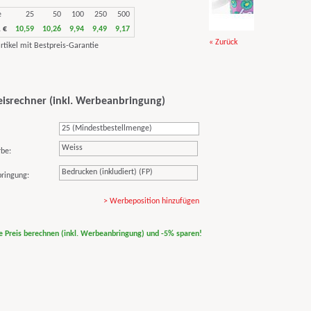
e
25
50
100
250
500
 €
10,59
10,26
9,94
9,49
9,17
« Zurück
eisrechner (inkl. Werbeanbringung)
Weiss
rbe:
Bedrucken (inkludiert) (FP)
ringung:
> Werbeposition hinzufügen
ne Preis berechnen (inkl. Werbeanbringung) und -5% sparen!
print