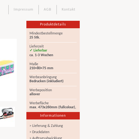
Impressum
AGB
Kontakt
Produktdetails
Mindestbestellmenge
25 Stk.
Lieferzeit
✓ Lieferbar
ca. 1-3 Wochen
Maße
210×80×75 mm
Werbeanbringung
Bedrucken (inkludiert)
Werbeposition
allover
Werbefläche
max. 473x260mm (fullcolour),
Informationen
> Lieferung & Zahlung
> Druckdaten
> Auftragsabwicklung