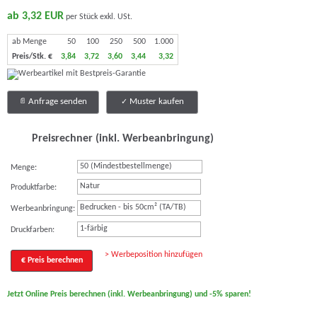
ab 3,32 EUR
per Stück exkl. USt.
ab Menge
50
100
250
500
1.000
Preis/Stk. €
3,84
3,72
3,60
3,44
3,32
Anfrage senden
Muster kaufen
Preisrechner (inkl. Werbeanbringung)
Menge:
Natur
Produktfarbe:
Bedrucken - bis 50cm² (TA/TB)
Werbeanbringung:
1-färbig
Druckfarben:
> Werbeposition hinzufügen
€ Preis berechnen
Jetzt Online Preis berechnen (inkl. Werbeanbringung) und -5% sparen!