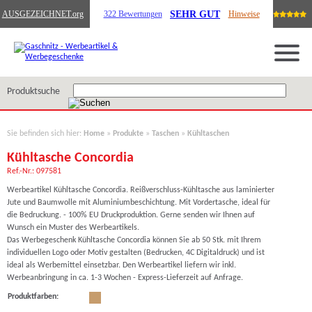
SEHR GUT
AUSGEZEICHNET
.org
322 Bewertungen
Hinweise
Produktsuche
Sie befinden sich hier:
Home
»
Produkte
»
Taschen
»
Kühltaschen
Kühltasche Concordia
Ref.-Nr.: 097581
Werbeartikel Kühltasche Concordia. Reißverschluss-Kühltasche aus laminierter
Jute und Baumwolle mit Aluminiumbeschichtung. Mit Vordertasche, ideal für
die Bedruckung. - 100% EU Druckproduktion. Gerne senden wir Ihnen auf
Wunsch ein Muster des Werbeartikels.
Das Werbegeschenk Kühltasche Concordia können Sie ab 50 Stk. mit Ihrem
individuellen Logo oder Motiv gestalten (Bedrucken, 4C Digitaldruck) und ist
ideal als Werbemittel einsetzbar. Den Werbeartikel liefern wir inkl.
Werbeanbringung in ca. 1-3 Wochen - Express-Lieferzeit auf Anfrage.
Produktfarben: