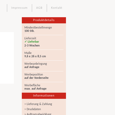
Impressum
AGB
Kontakt
Produktdetails
Mindestbestellmenge
100 Stk.
Lieferzeit
✓ Lieferbar
2-3 Wochen
Maße
9,6 x 26 x 8,5 cm
Werbeanbringung
auf Anfrage
Werbeposition
auf der Vorderseite
Werbefläche
max. auf Anfrage
Informationen
> Lieferung & Zahlung
> Druckdaten
> Auftragsabwicklung