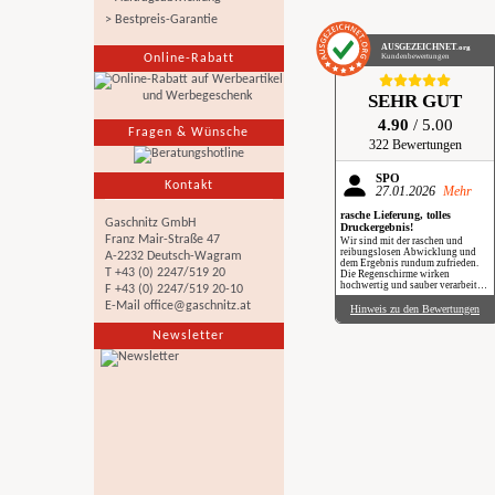
> Bestpreis-Garantie
AUSGEZEICHNET
.org
Online-Rabatt
Kundenbewertungen
SEHR GUT
4.90
/ 5.00
Fragen & Wünsche
322 Bewertungen
SPÖ
Kontakt
27.01.2026
Mehr
rasche Lieferung, tolles
Gaschnitz GmbH
Druckergebnis!
Franz Mair-Straße 47
Wir sind mit der raschen und
reibungslosen Abwicklung und
A-2232 Deutsch-Wagram
dem Ergebnis rundum zufrieden.
T +43 (0) 2247/519 20
Die Regenschirme wirken
hochwertig und sauber verarbeitet.
F +43 (0) 2247/519 20-10
Besonders positiv: Der Druck ist
E-Mail
office@gaschnitz.at
gestochen scharf, farbintensiv und
Hinweis zu den Bewertungen
auch bei genauerem Hinsehen sehr
sauber umgesetzt. Insgesamt eine
Newsletter
verlässliche Produktion mit top
Qualität, klare Empfehlung. Im
Regen haben wir sie zwar noch
nicht getestet, aber wir freuen uns
schon darauf, beim nächsten
Schauer mit einem Augenzwinkern
„Qualität im Praxiseinsatz“ zu
erleben.