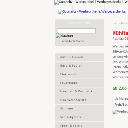
News
Unternehmen
Kataloge
Produktsuche
Sie befinde
Kühlta
Ref.-Nr.: 0
erweiterte Suche
Werbeartik
Produkte
Silikon-Kü
senden wir
Auto & Freizeit
Das Werbeg
Büro & Papier
Ihrem indiv
Werbemittel
Elektronik
Werbeanbri
Feuerzeuge
ab 2,06
Haushalt & Kosmetik
ab Meng
Öko-Werbeartikel
Preis/Stk.
Schirme
Schreibgeräte
Sport & Spiele