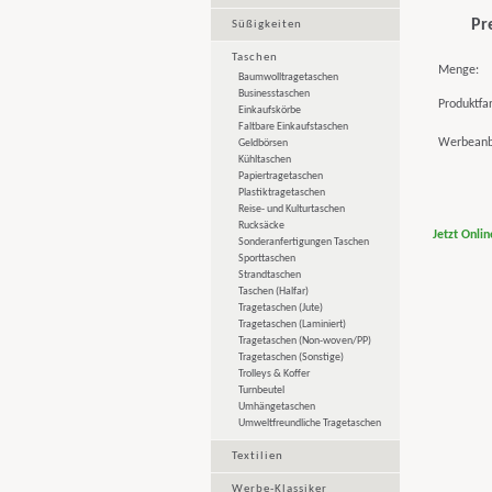
Pr
Süßigkeiten
Taschen
Menge:
Baumwolltragetaschen
Businesstaschen
Produktfa
Einkaufskörbe
Faltbare Einkaufstaschen
Werbeanb
Geldbörsen
Kühltaschen
Papiertragetaschen
Plastiktragetaschen
Reise- und Kulturtaschen
Rucksäcke
Jetzt Onli
Sonderanfertigungen Taschen
Sporttaschen
Strandtaschen
Taschen (Halfar)
Tragetaschen (Jute)
Tragetaschen (Laminiert)
Tragetaschen (Non-woven/PP)
Tragetaschen (Sonstige)
Trolleys & Koffer
Turnbeutel
Umhängetaschen
Umweltfreundliche Tragetaschen
Textilien
Werbe-Klassiker