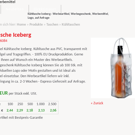
Neuheiten
Direktimport
Kühltasche Iceberg - Werbeartikel, Werbegeschenk, Werbemittel,
Logo, auf Anfrage
n sich hier:
Home
»
Produkte
»
Taschen
»
Kühltaschen
sche Iceberg
46084
el Kühltasche Iceberg. Kühltasche aus PVC, transparent mit
hlgel und Tragegriffen. - 100% EU Druckproduktion. Gerne
 Ihnen auf Wunsch ein Muster des Werbeartikels.
eschenk Kühltasche Iceberg können Sie ab 100 Stk. mit
iduellen Logo oder Motiv gestalten und ist ideal als
 einsetzbar. Den Werbeartikel liefern wir inkl.
ngung in ca. 2-3 Wochen - Express-Lieferzeit auf Anfrage.
 EUR
per Stück exkl. USt.
« Zurück
e
100
250
500
1.000
2.500
 €
2,44
2,29
2,18
2,13
2,06