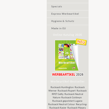
Specials
Express Werbeartikel
Hygiene & Schutz
Made in EU
Online-Katalog 2026
Werbeartikel-Bestseller
Rucksack Huntington
Rucksack
Werner
Rucksack Rupert
Rucksack
RPET Getty
Rucksack Neutral
Nature
Rucksack Goldwyn
Rucksack gepolstert Lugane
Rucksack Neutral Colour
Recycling-
Rucksack Kasier
Rucksack Masaru