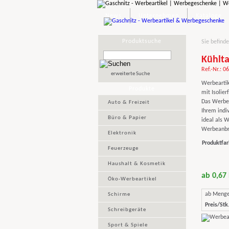
News
Unternehmen
Kataloge
Produktsuche
Sie befinde
Kühlt
Ref.-Nr.: 0
erweiterte Suche
Werbeartik
Produkte
mit Isolier
Das Werbeg
Auto & Freizeit
Ihrem indi
Büro & Papier
ideal als W
Werbeanbri
Elektronik
Produktfar
Feuerzeuge
Haushalt & Kosmetik
ab 0,67
Öko-Werbeartikel
ab Meng
Schirme
Preis/Stk.
Schreibgeräte
Sport & Spiele