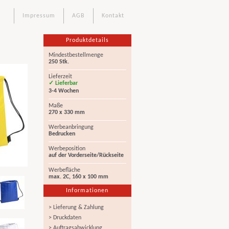
Impressum
AGB
Kontakt
Produktdetails
Mindestbestellmenge
250 Stk.
Lieferzeit
✓ Lieferbar
3-4 Wochen
Maße
270 x 330 mm
Werbeanbringung
Bedrucken
Werbeposition
auf der Vorderseite/Rückseite
Werbefläche
max. 2C, 160 x 100 mm
Informationen
> Lieferung & Zahlung
> Druckdaten
> Auftragsabwicklung