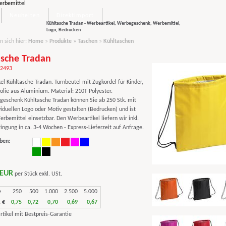
Neuheiten
Direktimport
Kühltasche Tradan - Werbeartikel, Werbegeschenk, Werbemittel,
Logo, Bedrucken
n sich hier:
Home
»
Produkte
»
Taschen
»
Kühltaschen
asche Tradan
62493
el Kühltasche Tradan. Turnbeutel mit Zugkordel für Kinder,
folie aus Aluminium. Material: 210T Polyester.
eschenk Kühltasche Tradan können Sie ab 250 Stk. mit
viduellen Logo oder Motiv gestalten (Bedrucken) und ist
erbemittel einsetzbar. Den Werbeartikel liefern wir inkl.
ngung in ca. 3-4 Wochen - Express-Lieferzeit auf Anfrage.
ben:
 EUR
per Stück exkl. USt.
e
250
500
1.000
2.500
5.000
 €
0,75
0,72
0,70
0,69
0,67