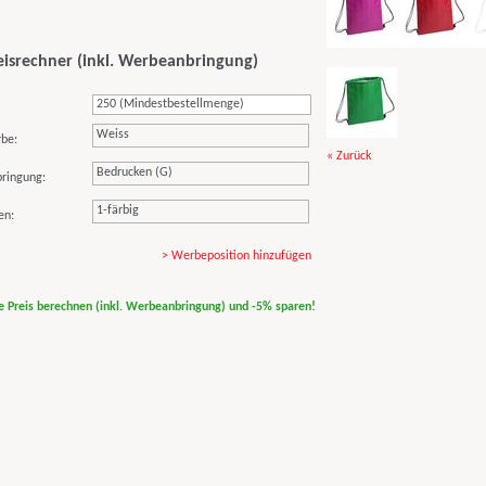
eisrechner (inkl. Werbeanbringung)
Weiss
rbe:
« Zurück
Bedrucken (G)
ringung:
1-färbig
en:
> Werbeposition hinzufügen
ne Preis berechnen (inkl. Werbeanbringung) und -5% sparen!
print