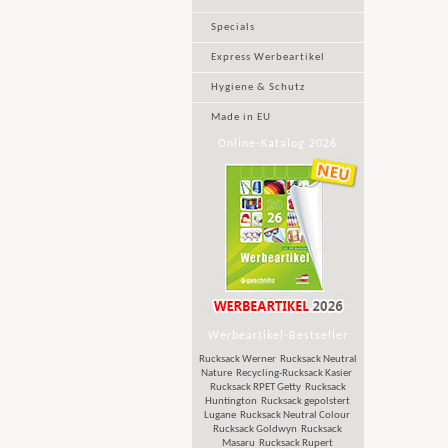
Specials
Express Werbeartikel
Hygiene & Schutz
Made in EU
Online-Katalog 2026
Werbeartikel-Bestseller
Rucksack Werner
Rucksack Neutral
Nature
Recycling-Rucksack Kasier
Rucksack RPET Getty
Rucksack
Huntington
Rucksack gepolstert
Lugane
Rucksack Neutral Colour
Rucksack Goldwyn
Rucksack
Masaru
Rucksack Rupert