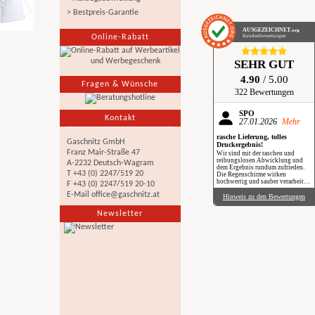
> Bestpreis-Garantie
AUSGEZEICHNET
.org
Online-Rabatt
Kundenbewertungen
SEHR GUT
4.90
/ 5.00
Fragen & Wünsche
322 Bewertungen
SPÖ
Kontakt
27.01.2026
Mehr
rasche Lieferung, tolles
Gaschnitz GmbH
Druckergebnis!
Franz Mair-Straße 47
Wir sind mit der raschen und
reibungslosen Abwicklung und
A-2232 Deutsch-Wagram
dem Ergebnis rundum zufrieden.
T +43 (0) 2247/519 20
Die Regenschirme wirken
hochwertig und sauber verarbeitet.
F +43 (0) 2247/519 20-10
Besonders positiv: Der Druck ist
E-Mail
office@gaschnitz.at
gestochen scharf, farbintensiv und
Hinweis zu den Bewertungen
auch bei genauerem Hinsehen sehr
sauber umgesetzt. Insgesamt eine
Newsletter
verlässliche Produktion mit top
Qualität, klare Empfehlung. Im
Regen haben wir sie zwar noch
nicht getestet, aber wir freuen uns
schon darauf, beim nächsten
Schauer mit einem Augenzwinkern
„Qualität im Praxiseinsatz“ zu
erleben.