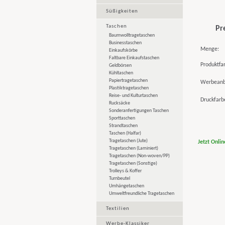
Süßigkeiten
Taschen
Pr
Baumwolltragetaschen
Businesstaschen
Menge:
Einkaufskörbe
Faltbare Einkaufstaschen
Produktfa
Geldbörsen
Kühltaschen
Papiertragetaschen
Werbeanb
Plastiktragetaschen
Reise- und Kulturtaschen
Druckfarb
Rucksäcke
Sonderanfertigungen Taschen
Sporttaschen
Strandtaschen
Taschen (Halfar)
Tragetaschen (Jute)
Jetzt Onli
Tragetaschen (Laminiert)
Tragetaschen (Non-woven/PP)
Tragetaschen (Sonstige)
Trolleys & Koffer
Turnbeutel
Umhängetaschen
Umweltfreundliche Tragetaschen
Textilien
Werbe-Klassiker