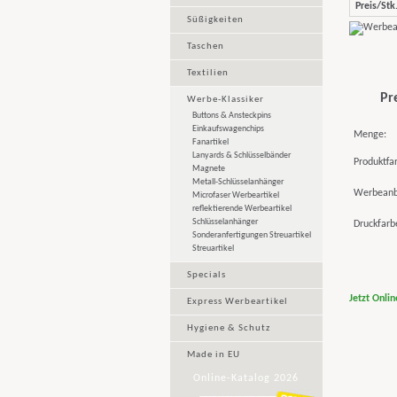
Preis/Stk.
Süßigkeiten
Taschen
Textilien
Pr
Werbe-Klassiker
Buttons & Ansteckpins
Einkaufswagenchips
Menge:
Fanartikel
Lanyards & Schlüsselbänder
Produktfa
Magnete
Metall-Schlüsselanhänger
Werbeanb
Microfaser Werbeartikel
reflektierende Werbeartikel
Schlüsselanhänger
Druckfarb
Sonderanfertigungen Streuartikel
Streuartikel
Specials
Jetzt Onli
Express Werbeartikel
Hygiene & Schutz
Made in EU
Online-Katalog 2026