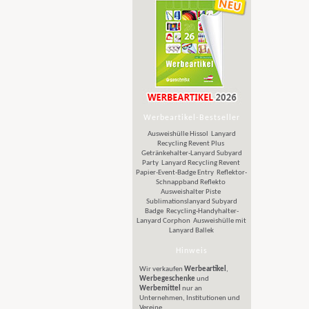
Werbeartikel-Bestseller
Ausweishülle Hissol
Lanyard
Recycling Revent Plus
Getränkehalter-Lanyard Subyard
Party
Lanyard Recycling Revent
Papier-Event-Badge Entry
Reflektor-
Schnappband Reflekto
Ausweishalter Piste
Sublimationslanyard Subyard
Badge
Recycling-Handyhalter-
Lanyard Corphon
Ausweishülle mit
Lanyard Ballek
Hinweis
Wir verkaufen
Werbeartikel
,
Werbegeschenke
und
Werbemittel
nur an
Unternehmen, Institutionen und
Vereine.