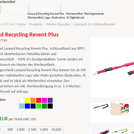
Neuheiten
Direktimport
Lanyard Recycling Revent Plus - Werbeartikel, Werbegeschenk,
Werbemittel, Logo, Bedrucken, 4C Digitaldruck
n sich hier:
Home
»
Produkte
»
Werbe-Klassiker
»
Lanyards & Schlüsselbänder
d Recycling Revent Plus
97749
el Lanyard Recycling Revent Plus. Schlüsselband aus RPET-
mit abnehmbarem Metallkarabiner und
sverschluß. - 100% EU Druckproduktion. Gerne senden wir
Wunsch ein Muster des Werbeartikels.
eschenk Lanyard Recycling Revent Plus können Sie ab 500
hrem individuellen Logo oder Motiv gestalten (Bedrucken, 4C
k) und ist ideal als Werbemittel einsetzbar. Den
el liefern wir inkl. Werbeanbringung in ca. 1-3 Wochen -
ferzeit auf Anfrage.
ben:
 EUR
per Stück exkl. USt.
e
500
1.000
2.500
5.000
10.000