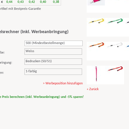
 €
0,44
0,43
0,42
0,40
0,38
eisrechner (inkl. Werbeanbringung)
Weiss
rbe:
Bedrucken (S0/S1)
ringung:
1-färbig
en:
> Werbeposition hinzufügen
« Zurück
ne Preis berechnen (inkl. Werbeanbringung) und -5% sparen!
print