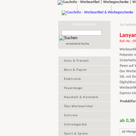
News
Unternehmen
Kataloge
Produktsuche
Sie befinde
Lanyar
Ref.-Nr.: 0
erweiterte Suche
Werbeartik
Produkte
Polyester 
Sicherheit
Auto & Freizeit
Ihnen auf 
Büro & Papier
Das Werbeg
Stk. mit I
Elektronik
Digitaldruc
Werbeartik
Feuerzeuge
Express-Lie
Haushalt & Kosmetik
Produktfar
Öko-Werbeartikel
Schirme
ab 0,38
Schreibgeräte
ab Meng
Sport & Spiele