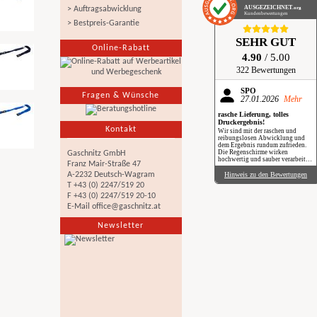
AUSGEZEICHNET
.org
> Auftragsabwicklung
Kundenbewertungen
> Bestpreis-Garantie
SEHR GUT
Online-Rabatt
4.90
/ 5.00
322 Bewertungen
SPÖ
Fragen & Wünsche
27.01.2026
Mehr
rasche Lieferung, tolles
Druckergebnis!
Kontakt
Wir sind mit der raschen und
reibungslosen Abwicklung und
dem Ergebnis rundum zufrieden.
Die Regenschirme wirken
Gaschnitz GmbH
hochwertig und sauber verarbeitet.
Franz Mair-Straße 47
Besonders positiv: Der Druck ist
gestochen scharf, farbintensiv und
Hinweis zu den Bewertungen
A-2232 Deutsch-Wagram
auch bei genauerem Hinsehen sehr
T +43 (0) 2247/519 20
sauber umgesetzt. Insgesamt eine
verlässliche Produktion mit top
F +43 (0) 2247/519 20-10
Qualität, klare Empfehlung. Im
E-Mail
office@gaschnitz.at
Regen haben wir sie zwar noch
nicht getestet, aber wir freuen uns
schon darauf, beim nächsten
Newsletter
Schauer mit einem Augenzwinkern
„Qualität im Praxiseinsatz“ zu
erleben.