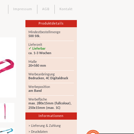
Impressum
AGB
Kontakt
Produktdetails
Mindestbestellmenge
500 Stk.
Lieferzeit
✓ Lieferbar
ca. 1-3 Wochen
Maße
20×560 mm
Werbeanbringung
Bedrucken, 4C Digitaldruck
Werbeposition
am Band
Werbefläche
max. 280x15mm (fullcolour),
250x15mm (max. 1C)
Informationen
> Lieferung & Zahlung
> Druckdaten