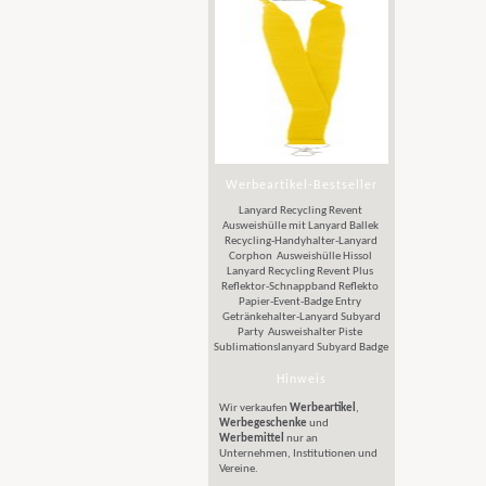
Werbeartikel-Bestseller
Lanyard Recycling Revent
Ausweishülle mit Lanyard Ballek
Recycling-Handyhalter-Lanyard
Corphon
Ausweishülle Hissol
Lanyard Recycling Revent Plus
Reflektor-Schnappband Reflekto
Papier-Event-Badge Entry
Getränkehalter-Lanyard Subyard
Party
Ausweishalter Piste
Sublimationslanyard Subyard Badge
Hinweis
Wir verkaufen
Werbeartikel
,
Werbegeschenke
und
Werbemittel
nur an
Unternehmen, Institutionen und
Vereine.