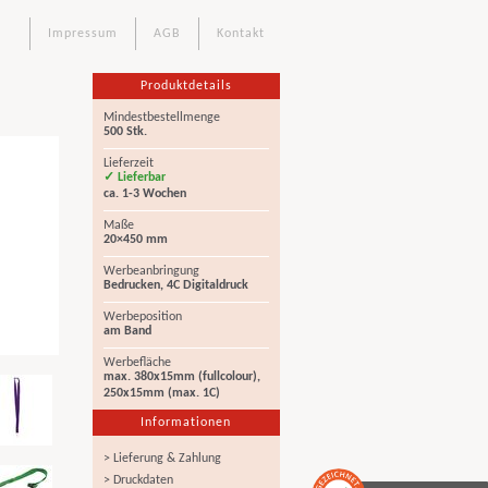
Impressum
AGB
Kontakt
Produktdetails
Mindestbestellmenge
500 Stk.
Lieferzeit
✓ Lieferbar
ca. 1-3 Wochen
Maße
20×450 mm
Werbeanbringung
Bedrucken, 4C Digitaldruck
Werbeposition
am Band
Werbefläche
max. 380x15mm (fullcolour),
250x15mm (max. 1C)
Informationen
> Lieferung & Zahlung
> Druckdaten