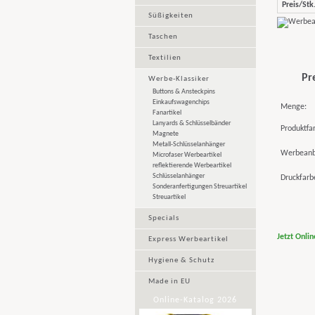
Preis/Stk.
Süßigkeiten
Taschen
Textilien
Pr
Werbe-Klassiker
Buttons & Ansteckpins
Einkaufswagenchips
Menge:
Fanartikel
Lanyards & Schlüsselbänder
Produktfa
Magnete
Metall-Schlüsselanhänger
Werbeanb
Microfaser Werbeartikel
reflektierende Werbeartikel
Schlüsselanhänger
Druckfarb
Sonderanfertigungen Streuartikel
Streuartikel
Specials
Jetzt Onli
Express Werbeartikel
Hygiene & Schutz
Made in EU
Online-Katalog 2026