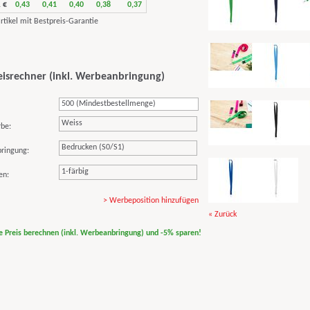
 €
0,43
0,41
0,40
0,38
0,37
eisrechner (inkl. Werbeanbringung)
Weiss
rbe:
Bedrucken (S0/S1)
ringung:
1-färbig
en:
> Werbeposition hinzufügen
« Zurück
ne Preis berechnen (inkl. Werbeanbringung) und -5% sparen!
print