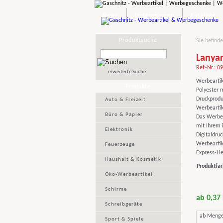
News
Unternehmen
Kataloge
Produktsuche
Sie befinde
Lanyar
Ref.-Nr.: 0
erweiterte Suche
Werbeartik
Produkte
Polyester 
Druckprodu
Auto & Freizeit
Werbeartik
Büro & Papier
Das Werbeg
mit Ihrem 
Elektronik
Digitaldruc
Werbeartik
Feuerzeuge
Express-Lie
Haushalt & Kosmetik
Produktfar
Öko-Werbeartikel
Schirme
ab 0,37
Schreibgeräte
ab Meng
Sport & Spiele