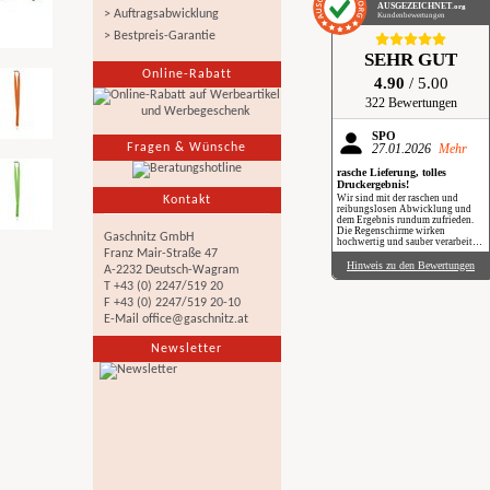
AUSGEZEICHNET
.org
> Auftragsabwicklung
Kundenbewertungen
> Bestpreis-Garantie
SEHR GUT
Online-Rabatt
4.90
/ 5.00
322 Bewertungen
SPÖ
Fragen & Wünsche
27.01.2026
Mehr
rasche Lieferung, tolles
Druckergebnis!
Wir sind mit der raschen und
Kontakt
reibungslosen Abwicklung und
dem Ergebnis rundum zufrieden.
Die Regenschirme wirken
Gaschnitz GmbH
hochwertig und sauber verarbeitet.
Besonders positiv: Der Druck ist
Franz Mair-Straße 47
gestochen scharf, farbintensiv und
Hinweis zu den Bewertungen
A-2232 Deutsch-Wagram
auch bei genauerem Hinsehen sehr
sauber umgesetzt. Insgesamt eine
T +43 (0) 2247/519 20
verlässliche Produktion mit top
F +43 (0) 2247/519 20-10
Qualität, klare Empfehlung. Im
Regen haben wir sie zwar noch
E-Mail
office@gaschnitz.at
nicht getestet, aber wir freuen uns
schon darauf, beim nächsten
Newsletter
Schauer mit einem Augenzwinkern
„Qualität im Praxiseinsatz“ zu
erleben.