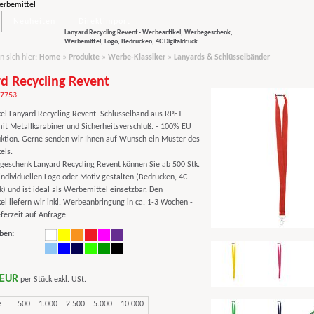
Neuheiten
Direktimport
Lanyard Recycling Revent - Werbeartikel, Werbegeschenk,
Werbemittel, Logo, Bedrucken, 4C Digitaldruck
n sich hier:
Home
»
Produkte
»
Werbe-Klassiker
»
Lanyards & Schlüsselbänder
d Recycling Revent
97753
el Lanyard Recycling Revent. Schlüsselband aus RPET-
mit Metallkarabiner und Sicherheitsverschluß. - 100% EU
ktion. Gerne senden wir Ihnen auf Wunsch ein Muster des
els.
eschenk Lanyard Recycling Revent können Sie ab 500 Stk.
individuellen Logo oder Motiv gestalten (Bedrucken, 4C
k) und ist ideal als Werbemittel einsetzbar. Den
el liefern wir inkl. Werbeanbringung in ca. 1-3 Wochen -
ferzeit auf Anfrage.
ben:
 EUR
per Stück exkl. USt.
e
500
1.000
2.500
5.000
10.000