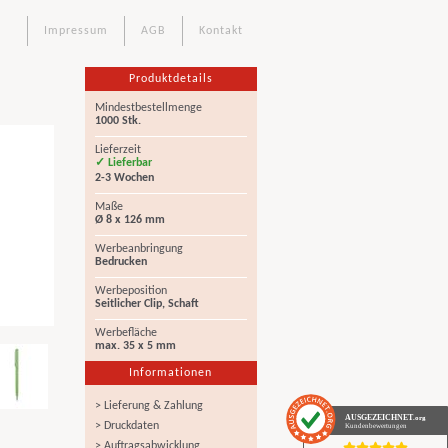
Impressum
AGB
Kontakt
Produktdetails
Mindestbestellmenge
1000 Stk.
Lieferzeit
✓ Lieferbar
2-3 Wochen
Maße
Ø 8 x 126 mm
Werbeanbringung
Bedrucken
Werbeposition
Seitlicher Clip, Schaft
Werbefläche
max. 35 x 5 mm
Informationen
> Lieferung & Zahlung
AUSGEZEICHNET
.org
> Druckdaten
Kundenbewertungen
> Auftragsabwicklung