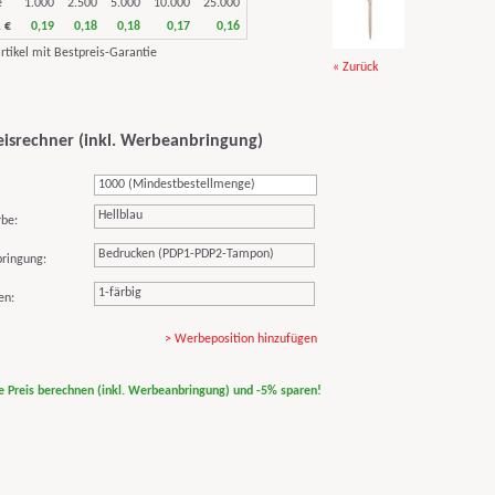
e
1.000
2.500
5.000
10.000
25.000
 €
0,19
0,18
0,18
0,17
0,16
« Zurück
eisrechner (inkl. Werbeanbringung)
Hellblau
rbe:
Bedrucken (PDP1-PDP2-Tampon)
ringung:
1-färbig
en:
> Werbeposition hinzufügen
ne Preis berechnen (inkl. Werbeanbringung) und -5% sparen!
print