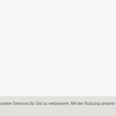
nsere Services für Sie zu verbessern. Mit der Nutzung unserer 
itz GmbH 2007-2026 - Ihr Partner für
Werbeartikel
,
Werbegeschenke
und
Werbemittel
in Wien, Ö
r