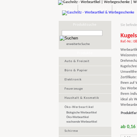
News
Unternehmen
Kataloge
Produktsuche
Sie befinde
Kugels
Ref.-Nr.: 0
erweiterte Suche
Werbeartik
Produkte
Weizenstro
Drehmechan
Auto & Freizeit
Kugelschre
Büro & Papier
Umweltfreu
Zertifikat
Elektronik
Ihnen auf 
Das Werbeg
Feuerzeuge
Ihrem indi
Haushalt & Kosmetik
ideal als W
Werbeanbri
Öko-Werbeartikel
Biologische Werbeartikel
Produktfar
Öko-Werbeartikel
wachsende Werbeartikel
ab 0,16
Schirme