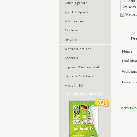
ab Meng
Schreibgeräte
Preis/Stk.
Sport & Spiele
Süßigkeiten
Taschen
Pr
Textilien
Werbe-Klassiker
Menge:
Specials
Produktfa
Express Werbeartikel
Werbeanb
Hygiene & Schutz
Druckfarb
Made in EU
Online-Katalog 2026
Jetzt Onli