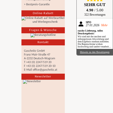
SEHR GUT
> Bestpreis-Garantie
4.90
/ 5.00
Online-Rabatt
322 Bewertungen
SPÖ
27.01.2026
Mehr
Fragen & Wünsche
rasche Lieferung, tolles
Druckergebnis!
Wir sind mit der raschen und
reibungslosen Abwicklung und
dem Ergebnis rundum zufrieden.
Kontakt
Die Regenschirme wirken
hochwertig und sauber verarbeitet.
Besonders positiv: Der Druck ist
Gaschnitz GmbH
gestochen scharf, farbintensiv und
Hinweis zu den Bewertungen
auch bei genauerem Hinsehen sehr
Franz Mair-Straße 47
sauber umgesetzt. Insgesamt eine
A-2232 Deutsch-Wagram
verlässliche Produktion mit top
Qualität, klare Empfehlung. Im
T +43 (0) 2247/519 20
Regen haben wir sie zwar noch
F +43 (0) 2247/519 20-10
nicht getestet, aber wir freuen uns
schon darauf, beim nächsten
E-Mail
office@gaschnitz.at
Schauer mit einem Augenzwinkern
„Qualität im Praxiseinsatz“ zu
Newsletter
erleben.