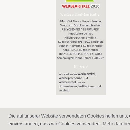
Werbeartikel-Bestseller
Pflanz-Set Flocca
Kugelschreiber
Weopard
Druckkugelschreiber
RECYCLED PET PEN FUTURE F
Kugelschreiber aus
Milchverpackung Milink
Kugelschreiber rPET BOX
Notizheft
Pennot
Recycling-Kugelschreiber
Kagax
Druckkugelschreiber
RECYCLED PET PEN PRO F SI GUM
Samenkugel Flobba
Pflanz-Holz 2-er
Hinweis
Wir verkaufen
Werbeartikel
,
Werbegeschenke
und
Werbemittel
nur an
Unternehmen, Institutionen und
Vereine.
Die auf unserer Website verwendeten Cookies helfen uns, u
© Gaschn
einverstanden, dass wir Cookies verwenden.
Mehr darübe