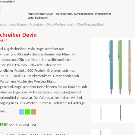
Neuheiten
Direktimport
Kugelschreiber Devin - Werbeartikel, Werbegeschenk, Werbemittel,
Logo, Bedrucken
n sich hier:
Home
»
Produkte
»
Öko-Werbeartikel
»
Öko-Werbeartikel
chreiber Devin
84644
el Kugelschreiber Devin. Kugelschreiber aus
hfaser und ABS mit schwarzschreibender Mine. Mit
ismus und Clip aus Metall. Umweltfreundlicher
iber. Ø8 x 126 mm. Schwarze Schreibtinte,
ndliches Produkt, ECO Produkt, Drehmechanismus.
e: MSDS. - 100% EU Druckproduktion. Gerne senden wir
Wunsch ein Muster des Werbeartikels.
eschenk Kugelschreiber Devin können Sie ab 1000 Stk. mit
viduellen Logo oder Motiv gestalten (Bedrucken) und ist
erbemittel einsetzbar. Den Werbeartikel liefern wir inkl.
ngung in ca. 2-3 Wochen - Express-Lieferzeit auf Anfrage.
ben:
 EUR
per Stück exkl. USt.