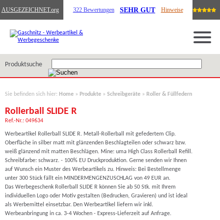
SEHR GUT
AUSGEZEICHNET
.org
322 Bewertungen
Hinweise
Produktsuche
Sie befinden sich hier:
Home
»
Produkte
»
Schreibgeräte
»
Roller & Füllfedern
Rollerball SLIDE R
Ref.-Nr.: 049634
Werbeartikel Rollerball SLIDE R. Metall-Rollerball mit gefedertem Clip.
Oberfläche in silber matt mit glänzenden Beschlagteilen oder schwarz bzw.
weiß glänzend mit matten Beschlägen. Mine: uma High Class Rollerball Refill.
Schreibfarbe: schwarz. - 100% EU Druckproduktion. Gerne senden wir Ihnen
auf Wunsch ein Muster des Werbeartikels zu. Hinweis: Bei Bestellmenge
unter 300 Stück fällt ein MINDERMENGENZUSCHLAG von 49 EUR an.
Das Werbegeschenk Rollerball SLIDE R können Sie ab 50 Stk. mit Ihrem
individuellen Logo oder Motiv gestalten (Bedrucken, Gravieren) und ist ideal
als Werbemittel einsetzbar. Den Werbeartikel liefern wir inkl.
Werbeanbringung in ca. 3-4 Wochen - Express-Lieferzeit auf Anfrage.