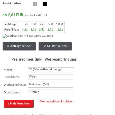
Produktfarben:
ab 2,61 EUR
per Stück exkl. USt.
ab Menge
50
100
250
500
1.000
Preis/Stk. €
3,21
3,01
2,81
2,71
2,61
Anfrage senden
Muster kaufen
Preisrechner (inkl. Werbeanbringung)
Menge:
Weiss
Produktfarbe:
Bedrucken (MT)
Werbeanbringung:
1-färbig
Druckfarben:
> Werbeposition hinzufügen
€ Preis berechnen