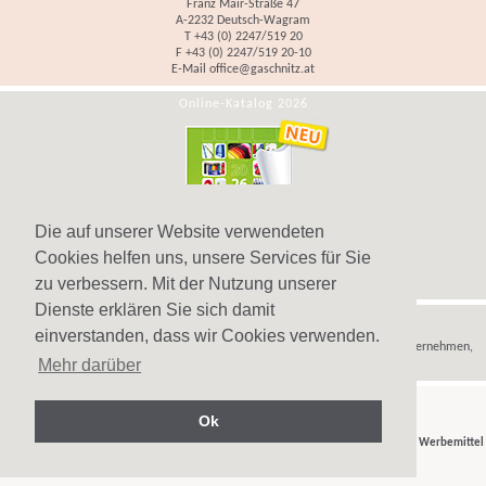
Franz Mair-Straße 47
A-2232 Deutsch-Wagram
T +43 (0) 2247/519 20
F +43 (0) 2247/519 20-10
E-Mail
office@gaschnitz.at
Online-Katalog 2026
Die auf unserer Website verwendeten
Cookies helfen uns, unsere Services für Sie
zu verbessern. Mit der Nutzung unserer
Dienste erklären Sie sich damit
Hinweis
einverstanden, dass wir Cookies verwenden.
Wir verkaufen
Werbeartikel
,
Werbegeschenke
und
Werbemittel
nur an Unternehmen,
Mehr darüber
Institutionen und Vereine.
Ok
© Gaschnitz GmbH 2007-2026 - Ihr Partner für
Werbeartikel
,
Werbegeschenke
und
Werbemittel
in Wien, Österreich.