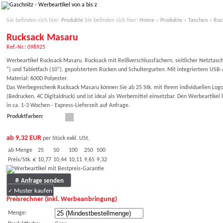
Sie befinden sich hier:
Produkte
Sie befinden sich hier:
Home
»
Produkte
»
Taschen
»
Ruc
Rucksack Masaru
Ref.-Nr.: 098925
Werbeartikel Rucksack Masaru. Rucksack mit Reißverschlussfächern, seitlicher Netztasc
") und Tabletfach (10"), gepolstertem Rücken und Schultergurten. Mit integriertem USB
Material: 600D Polyester.
Das Werbegeschenk Rucksack Masaru können Sie ab 25 Stk. mit Ihrem individuellen Logo
(Bedrucken, 4C Digitaldruck) und ist ideal als Werbemittel einsetzbar. Den Werbeartikel 
in ca. 1-3 Wochen - Express-Lieferzeit auf Anfrage.
Produktfarben:
ab 9,32 EUR
per Stück exkl. USt.
ab Menge
25
50
100
250
500
Preis/Stk. €
10,77
10,44
10,11
9,65
9,32
Anfrage senden
Muster kaufen
Preisrechner (inkl. Werbeanbringung)
Menge: