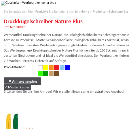
Sie befinden sich hier:
Produkte
Sie befinden sich hier:
Home
»
Produkte
»
Schreibgeräte
Druckkugelschreiber Nature Plus
Ref.-Nr.: 018393
Werbeartikel Druckkugelschreiber Nature Plus. Biologisch abbaubares Schreibgerät aus
Adresse zu Produktsei. Matte Gehäuseoberfläche, biologisch abbaubares Material, senat
mm). Weitere innovative Werbeanbringungsmöglichkeiten für diesen Artikel erfahren Si
Das Werbegeschenk Druckkugelschreiber Nature Plus können Sie ab 250 Stk. mit Ihrem in
gestalten (Bedrucken) und ist ideal als Werbemittel einsetzbar. Den Werbeartikel liefern
2-3 Wochen - Express-Lieferzeit auf Anfrage.
Produktfarben:
Anfrage senden
Muster kaufen
Bitte senden Sie uns Ihre Anfrage! Wir erstellen Ihnen gerne ein attraktives Angebot!