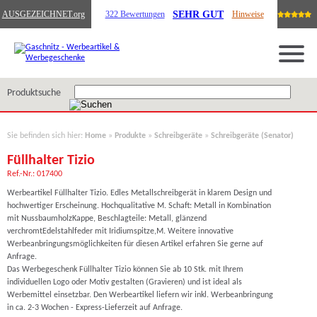
SEHR GUT
AUSGEZEICHNET
.org
322 Bewertungen
Hinweise
Produktsuche
Sie befinden sich hier:
Home
»
Produkte
»
Schreibgeräte
»
Schreibgeräte (Senator)
Füllhalter Tizio
Ref.-Nr.: 017400
Werbeartikel Füllhalter Tizio. Edles Metallschreibgerät in klarem Design und
hochwertiger Erscheinung. Hochqualitative M. Schaft: Metall in Kombination
mit NussbaumholzKappe, Beschlagteile: Metall, glänzend
verchromtEdelstahlfeder mit Iridiumspitze,M. Weitere innovative
Werbeanbringungsmöglichkeiten für diesen Artikel erfahren Sie gerne auf
Anfrage.
Das Werbegeschenk Füllhalter Tizio können Sie ab 10 Stk. mit Ihrem
individuellen Logo oder Motiv gestalten (Gravieren) und ist ideal als
Werbemittel einsetzbar. Den Werbeartikel liefern wir inkl. Werbeanbringung
in ca. 2-3 Wochen - Express-Lieferzeit auf Anfrage.