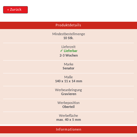
« Zurück
Produktdetails
Mindestbestellmenge
10 Stk.
Lieferzeit
✓ Lieferbar
2-3 Wochen
Marke
Senator
Maße
140 x 11 x 14 mm
Werbeanbringung
Gravieren
Werbeposition
Oberteil
Werbefläche
max. 40 x 5 mm
Informationen