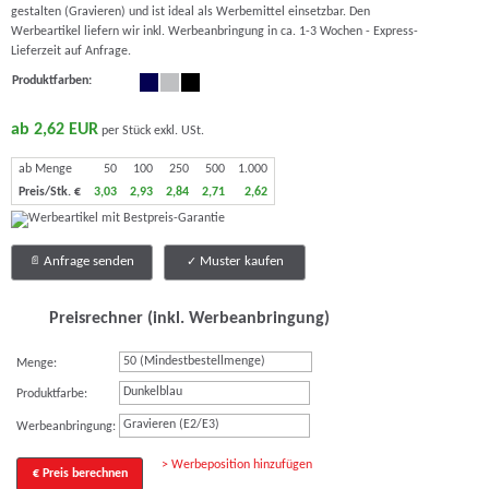
gestalten (Gravieren) und ist ideal als Werbemittel einsetzbar. Den
Werbeartikel liefern wir inkl. Werbeanbringung in ca. 1-3 Wochen - Express-
Lieferzeit auf Anfrage.
Produktfarben:
ab 2,62 EUR
per Stück exkl. USt.
ab Menge
50
100
250
500
1.000
Preis/Stk. €
3,03
2,93
2,84
2,71
2,62
Anfrage senden
Muster kaufen
Preisrechner (inkl. Werbeanbringung)
Menge:
Dunkelblau
Produktfarbe:
Gravieren (E2/E3)
Werbeanbringung:
> Werbeposition hinzufügen
€ Preis berechnen