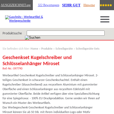
SEHR GUT
AUSGEZEICHNET
.org
322 Bewertungen
Hinweise
Produktsuche
Sie befinden sich hier:
Home
»
Produkte
»
Schreibgeräte
»
Schreibgeräte-Sets
Geschenkset Kugelschreiber und
Schlüsselanhänger Miroset
Ref.-Nr.: 097790
Werbeartikel Geschenkset Kugelschreiber und Schlüsselanhänger Miroset. 2-
teiliges Geschenkset in schwarzer Geschenkschachtel. Enthält einen
Kugelschreiber (blauschreibend) aus recyceltem Aluminium mit gummierter
Oberfläche und einen Schlüsselanhänger aus recyceltem Edelstahl mit
gummierter Oberfläche. Beide Artikel verfügen über eine Spezialbeschichtung
für eine Spiegelravur. - 100% EU Druckproduktion. Gerne senden wir Ihnen auf
Wunsch ein Muster des Werbeartikels.
Das Werbegeschenk Geschenkset Kugelschreiber und Schlüsselanhänger
Miroset können Sie ab 50 Stk. mit Ihrem individuellen Logo oder Motiv