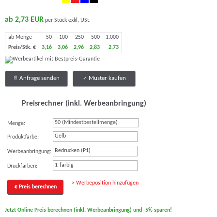
ab 2,73 EUR
per Stück exkl. USt.
ab Menge
50
100
250
500
1.000
Preis/Stk. €
3,16
3,06
2,96
2,83
2,73
Anfrage senden
Muster kaufen
Preisrechner (inkl. Werbeanbringung)
Menge:
Gelb
Produktfarbe:
Bedrucken (P1)
Werbeanbringung:
1-färbig
Druckfarben:
> Werbeposition hinzufügen
€ Preis berechnen
Jetzt Online Preis berechnen (inkl. Werbeanbringung) und -5% sparen!