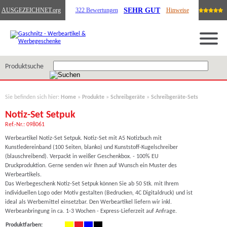
SEHR GUT
AUSGEZEICHNET
.org
322 Bewertungen
Hinweise
Produktsuche
Sie befinden sich hier:
Home
»
Produkte
»
Schreibgeräte
»
Schreibgeräte-Sets
Notiz-Set Setpuk
Ref.-Nr.: 098061
Werbeartikel Notiz-Set Setpuk. Notiz-Set mit A5 Notizbuch mit
Kunstledereinband (100 Seiten, blanko) und Kunststoff-Kugelschreiber
(blauschreibend). Verpackt in weißer Geschenkbox. - 100% EU
Druckproduktion. Gerne senden wir Ihnen auf Wunsch ein Muster des
Werbeartikels.
Das Werbegeschenk Notiz-Set Setpuk können Sie ab 50 Stk. mit Ihrem
individuellen Logo oder Motiv gestalten (Bedrucken, 4C Digitaldruck) und ist
ideal als Werbemittel einsetzbar. Den Werbeartikel liefern wir inkl.
Werbeanbringung in ca. 1-3 Wochen - Express-Lieferzeit auf Anfrage.
Produktfarben: