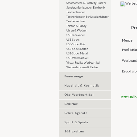
Smartwatches & Activity Tracker
Sonderanfertigungen Elektronik
Taschenlampen
Taschenlampen Schlüsselanhänger
Taschenrechner
Telefon & Handy
Pr
Uhren & Wecker
USB Ladekabel
USB-Sticks
Menge:
USB-Sticks Holz
USB-Sticks Karten
Produktfa
USB-Sticks Metall
USB-Werbeartikel
Werbeanb
Virtual Reality Werbeartikel
Wetterstationen & Radios
Druckfarb
Feuerzeuge
Haushalt & Kosmetik
Öko-Werbeartikel
Jetzt Onli
Schirme
Schreibgeräte
Sport & Spiele
Süßigkeiten