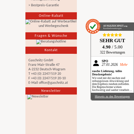
> Bestpreis-Garantie
Online-Rabatt
AUSGEZEICHNET
.org
Kundenbewertungen
Fragen & Wünsche
SEHR GUT
4.90
/ 5.00
Kontakt
322 Bewertungen
Gaschnitz GmbH
SPÖ
27.01.2026
Mehr
Franz Mair-Straße 47
A-2232 Deutsch-Wagram
rasche Lieferung, tolles
T +43 (0) 2247/519 20
Druckergebnis!
F +43 (0) 2247/519 20-10
Wir sind mit der raschen und
reibungslosen Abwicklung und
E-Mail
office@gaschnitz.at
dem Ergebnis rundum zufrieden.
Die Regenschirme wirken
hochwertig und sauber verarbeitet.
Newsletter
Besonders positiv: Der Druck ist
gestochen scharf, farbintensiv und
Hinweis zu den Bewertungen
auch bei genauerem Hinsehen sehr
sauber umgesetzt. Insgesamt eine
verlässliche Produktion mit top
Qualität, klare Empfehlung. Im
Regen haben wir sie zwar noch
nicht getestet, aber wir freuen uns
schon darauf, beim nächsten
Schauer mit einem Augenzwinkern
„Qualität im Praxiseinsatz“ zu
erleben.