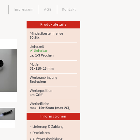
Impressum
AGB
Kontakt
Produktdetails
Mindestbestellmenge
50 Stk.
Lieferzeit
✓ Lieferbar
ca. 1-3 Wochen
Maße
31×110×15 mm
Werbeanbringung
Bedrucken
Werbeposition
am Griff
Werbefläche
max. 15x15mm (max.2C),
Informationen
> Lieferung & Zahlung
> Druckdaten
> Auftragsabwicklung