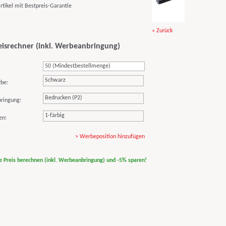
« Zurück
eisrechner (inkl. Werbeanbringung)
Schwarz
rbe:
Bedrucken (P2)
ringung:
1-färbig
en:
> Werbeposition hinzufügen
ne Preis berechnen (inkl. Werbeanbringung) und -5% sparen!
print