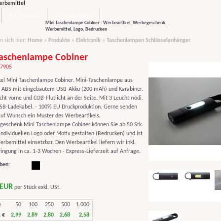
Neuheiten
Direktimport
Mini Taschenlampe Cobiner - Werbeartikel, Werbegeschenk,
Werbemittel, Logo, Bedrucken
n sich hier:
Home
»
Produkte
»
Elektronik
»
Taschenlampen Schlüsselanhänger
Taschenlampe Cobiner
97905
el Mini Taschenlampe Cobiner. Mini-Taschenlampe aus
 ABS mit eingebautem USB-Akku (200 mAh) und Karabiner.
cht vorne und COB-Flutlicht an der Seite. Mit 3 Leuchtmodi.
USB-Ladekabel. - 100% EU Druckproduktion. Gerne senden
auf Wunsch ein Muster des Werbeartikels.
eschenk Mini Taschenlampe Cobiner können Sie ab 50 Stk.
individuellen Logo oder Motiv gestalten (Bedrucken) und ist
erbemittel einsetzbar. Den Werbeartikel liefern wir inkl.
ngung in ca. 1-3 Wochen - Express-Lieferzeit auf Anfrage.
ben:
 EUR
per Stück exkl. USt.
e
50
100
250
500
1.000
 €
2,99
2,89
2,80
2,68
2,58