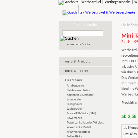
News
Unternehmen
Kataloge
Produktsuche
Sie befinde
Mini 
Ref.-Nr.: 0
erweiterte Suche
Werbeartik
Produkte
recyceltem
Mit COB-Li
Auto & Freizeit
Inklusive 
Büro & Papier
wir Ihnen 
Das Werbeg
Elektronik
mit Ihrem 
Armbanduhren
ideal als W
Elektronik-Zubehör
Werbeanbri
Kopfhörer & Ohrhörer
Ladegeräte
Produktfar
Laserpointer
Lautsprecher
Micro-USB-Sticks (OTG)
ab 2,58
Powerbanks
Powerbanks Kabellos Wireless
Powerbanks Metall
ab Meng
RFID Werbeartikel
Preis/Stk.
Selfie-Sticks