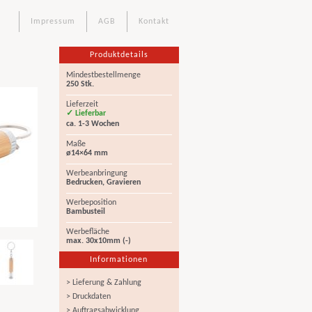
Impressum
AGB
Kontakt
Produktdetails
Mindestbestellmenge
250 Stk.
Lieferzeit
✓ Lieferbar
ca. 1-3 Wochen
Maße
ø14×64 mm
Werbeanbringung
Bedrucken, Gravieren
Werbeposition
Bambusteil
Werbefläche
max. 30x10mm (-)
Informationen
> Lieferung & Zahlung
> Druckdaten
> Auftragsabwicklung