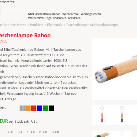
Neuheiten
Direktimport
Mini-Taschenlampe Raboo - Werbeartikel, Werbegeschenk,
Werbemittel, Logo, Bedrucken, Gravieren
n sich hier:
Home
»
Produkte
»
Elektronik
»
Taschenlampen Schlüsselanhänger
Taschenlampe Raboo
97433
el Mini-Taschenlampe Raboo. Mini-Taschenlampe aus
 recyceltem ABS Kunststoff mit 1 LED und
sselring. Inkl. Knopfzellenbatterie.- 100% EU
ktion. Gerne senden wir Ihnen auf Wunsch ein Muster des
els.
eschenk Mini-Taschenlampe Raboo können Sie ab 250 Stk.
individuellen Logo oder Motiv gestalten (Bedrucken,
 und ist ideal als Werbemittel einsetzbar. Den Werbeartikel
 inkl. Werbeanbringung in ca. 1-3 Wochen - Express-
auf Anfrage.
ben:
 EUR
per Stück exkl. USt.
e
250
500
1.000
2.500
5.000