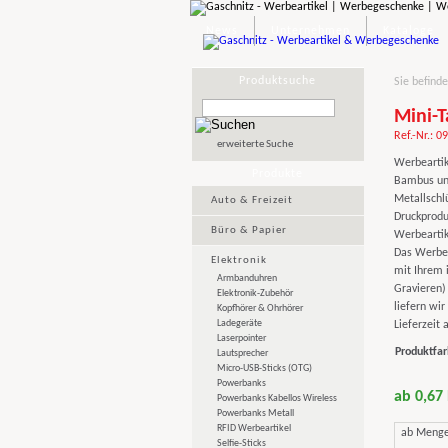
News
Unternehmen
Kataloge
Produktsuche
Sie befinde
Mini-
Ref.-Nr.: 0
erweiterte Suche
Werbeartik
Produkte
Bambus und
Metallschlü
Auto & Freizeit
Druckprodu
Büro & Papier
Werbeartik
Das Werbeg
Elektronik
mit Ihrem 
Armbanduhren
Gravieren)
Elektronik-Zubehör
liefern wir
Kopfhörer & Ohrhörer
Ladegeräte
Lieferzeit 
Laserpointer
Produktfar
Lautsprecher
Micro-USB-Sticks (OTG)
Powerbanks
ab 0,67
Powerbanks Kabellos Wireless
Powerbanks Metall
RFID Werbeartikel
ab Meng
Selfie-Sticks