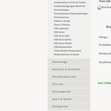
Preis/Stk.
Smartwatches & Activity Tracker
Sonderanfertigungen Elektronik
Taschenlampen
Taschenlampen Schlüsselanhänger
Taschenrechner
Telefon & Handy
Uhren & Wecker
Pr
USB Ladekabel
USB-Sticks
USB-Sticks Holz
Menge:
USB-Sticks Karten
USB-Sticks Metall
Produktfa
USB-Werbeartikel
Virtual Reality Werbeartikel
Werbeanb
Wetterstationen & Radios
Feuerzeuge
Druckfarb
Haushalt & Kosmetik
Öko-Werbeartikel
Jetzt Onli
Schirme
Schreibgeräte
Sport & Spiele
Süßigkeiten