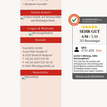
> Bestpreis-Garantie
Online-Rabatt
AUSGEZEICHNET
.org
Kundenbewertungen
Fragen & Wünsche
SEHR GUT
4.90
/ 5.00
Kontakt
322 Bewertungen
SPÖ
Gaschnitz GmbH
27.01.2026
Mehr
Franz Mair-Straße 47
A-2232 Deutsch-Wagram
rasche Lieferung, tolles
Druckergebnis!
T +43 (0) 2247/519 20
Wir sind mit der raschen und
F +43 (0) 2247/519 20-10
reibungslosen Abwicklung und
E-Mail
office@gaschnitz.at
dem Ergebnis rundum zufrieden.
Die Regenschirme wirken
hochwertig und sauber verarbeitet.
Newsletter
Besonders positiv: Der Druck ist
gestochen scharf, farbintensiv und
Hinweis zu den Bewertungen
auch bei genauerem Hinsehen sehr
sauber umgesetzt. Insgesamt eine
verlässliche Produktion mit top
Qualität, klare Empfehlung. Im
Regen haben wir sie zwar noch
nicht getestet, aber wir freuen uns
schon darauf, beim nächsten
Schauer mit einem Augenzwinkern
„Qualität im Praxiseinsatz“ zu
erleben.