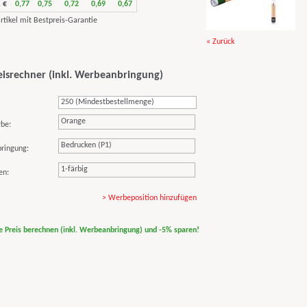
 €
0,77
0,75
0,72
0,69
0,67
« Zurück
eisrechner (inkl. Werbeanbringung)
Orange
rbe:
Bedrucken (P1)
ringung:
1-färbig
en:
> Werbeposition hinzufügen
ne Preis berechnen (inkl. Werbeanbringung) und -5% sparen!
print