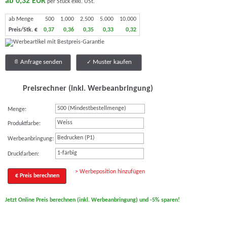
ab 0,32 EUR
per Stück exkl. USt.
ab Menge
500
1.000
2.500
5.000
10.000
Preis/Stk. €
0,37
0,36
0,35
0,33
0,32
Anfrage senden
Muster kaufen
Preisrechner (inkl. Werbeanbringung)
Menge:
Weiss
Produktfarbe:
Bedrucken (P1)
Werbeanbringung:
1-färbig
Druckfarben:
> Werbeposition hinzufügen
€ Preis berechnen
Jetzt Online Preis berechnen (inkl. Werbeanbringung) und -5% sparen!