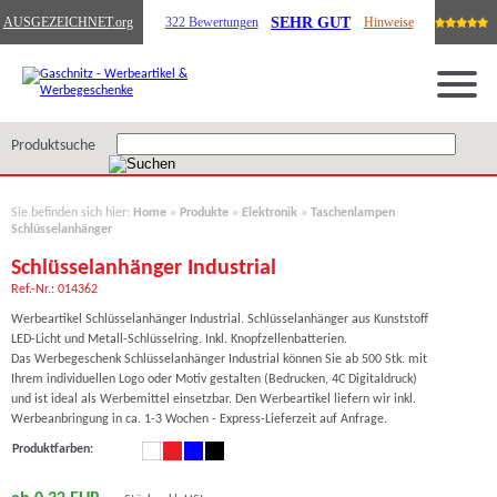
SEHR GUT
AUSGEZEICHNET
.org
322 Bewertungen
Hinweise
Produktsuche
Sie befinden sich hier:
Home
»
Produkte
»
Elektronik
»
Taschenlampen
Schlüsselanhänger
Schlüsselanhänger Industrial
Ref.-Nr.: 014362
Werbeartikel Schlüsselanhänger Industrial. Schlüsselanhänger aus Kunststoff
LED-Licht und Metall-Schlüsselring. Inkl. Knopfzellenbatterien.
Das Werbegeschenk Schlüsselanhänger Industrial können Sie ab 500 Stk. mit
Ihrem individuellen Logo oder Motiv gestalten (Bedrucken, 4C Digitaldruck)
und ist ideal als Werbemittel einsetzbar. Den Werbeartikel liefern wir inkl.
Werbeanbringung in ca. 1-3 Wochen - Express-Lieferzeit auf Anfrage.
Produktfarben: