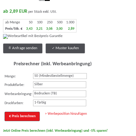
ab 2,89 EUR
per Stück exkl. USt.
ab Menge
50
100
250
500
1.000
Preis/Stk. €
3,43
3,21
3,06
3,00
2,89
Anfrage senden
Muster kaufen
Preisrechner (inkl. Werbeanbringung)
Menge:
Silber
Produktfarbe:
Bedrucken (TB)
Werbeanbringung:
1-färbig
Druckfarben:
> Werbeposition hinzufügen
€ Preis berechnen
Jetzt Online Preis berechnen (inkl. Werbeanbringung) und -5% sparen!