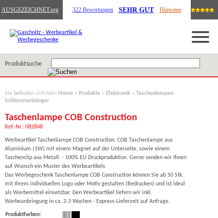
SEHR GUT
AUSGEZEICHNET
.org
322 Bewertungen
Hinweise
Produktsuche
Sie befinden sich hier:
Home
»
Produkte
»
Elektronik
»
Taschenlampen
Schlüsselanhänger
Taschenlampe COB Construction
Ref.-Nr.: 082848
Werbeartikel Taschenlampe COB Construction. COB Taschenlampe aus
Aluminium (1W) mit einem Magnet auf der Unterseite, sowie einem
Taschenclip aus Metall. - 100% EU Druckproduktion. Gerne senden wir Ihnen
auf Wunsch ein Muster des Werbeartikels.
Das Werbegeschenk Taschenlampe COB Construction können Sie ab 50 Stk.
mit Ihrem individuellen Logo oder Motiv gestalten (Bedrucken) und ist ideal
als Werbemittel einsetzbar. Den Werbeartikel liefern wir inkl.
Werbeanbringung in ca. 2-3 Wochen - Express-Lieferzeit auf Anfrage.
Produktfarben: