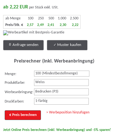
ab 2,22 EUR
per Stück exkl. USt.
ab Menge
100
250
500
1.000
2.500
Preis/Stk. €
2,57
2,49
2,41
2,30
2,22
Anfrage senden
Muster kaufen
Preisrechner (inkl. Werbeanbringung)
Menge:
Weiss
Produktfarbe:
Bedrucken (P3)
Werbeanbringung:
1-färbig
Druckfarben:
> Werbeposition hinzufügen
€ Preis berechnen
Jetzt Online Preis berechnen (inkl. Werbeanbringung) und -5% sparen!