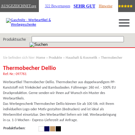
SEHR GUT
AUSGEZEICHNET
.org
322 Bewertungen
Hinweise
Produktsuche
Sie befinden sich hier:
Home
»
Produkte
»
Haushalt & Kosmetik
»
Thermobecher
Thermobecher Dellio
Ref.-Nr.: 097761
Werbeartikel Thermobecher Dellio. Thermobecher aus doppelwandigem PP-
Kunststoff mit Trinkdeckel und Bambusboden. Füllmenge: 260 ml. - 100% EU
Druckproduktion. Gerne senden wir Ihnen auf Wunsch ein Muster des
Werbeartikels.
Das Werbegeschenk Thermobecher Dellio können Sie ab 100 Stk. mit Ihrem
individuellen Logo oder Motiv gestalten (Bedrucken) und ist ideal als
Werbemittel einsetzbar. Den Werbeartikel liefern wir inkl. Werbeanbringung
in ca. 1-3 Wochen - Express-Lieferzeit auf Anfrage.
Produktfarben: