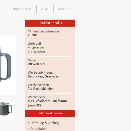
Impressum
AGB
Kontakt
Produktdetails
Mindestbestellmenge
25 Stk.
Lieferzeit
✓ Lieferbar
3-4 Wochen
Maße
Ø85x80 mm
Werbeanbringung
Bedrucken, Gravieren
Werbeposition
Für Rechtshänder
Werbefläche
max. 28x65mm, 30x60mm
(max.2C)
Informationen
> Lieferung & Zahlung
> Druckdaten