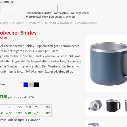
Neuheiten
Direktimport
Thermobecher Shirley - Werbeartikel, Werbegeschenk,
Werbemittel, Logo, Bedrucken, Gravieren
n sich hier:
Home
»
Produkte
»
Haushalt & Kosmetik
»
Thermobecher
obecher Shirley
90470
el Thermobecher Shirley. Doppelwandiger Thermobecher
ahl mit farbigem Finish, Füllmenge: 350 ml.
eschenk Thermobecher Shirley können Sie ab 25 Stk. mit
viduellen Logo oder Motiv gestalten (Bedrucken, Gravieren)
al als Werbemittel einsetzbar. Den Werbeartikel liefern wir
anbringung in ca. 3-4 Wochen - Express-Lieferzeit auf
ben:
 EUR
per Stück exkl. USt.
e
25
50
100
250
500
 €
6,60
6,39
6,18
6,10
5,89