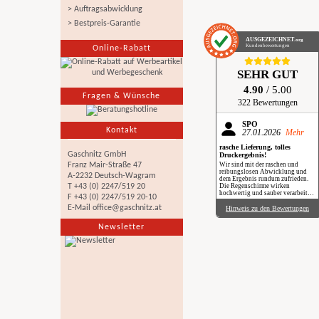
> Auftragsabwicklung
> Bestpreis-Garantie
AUSGEZEICHNET
.org
Kundenbewertungen
Online-Rabatt
SEHR GUT
4.90
/ 5.00
Fragen & Wünsche
322 Bewertungen
SPÖ
Kontakt
27.01.2026
Mehr
rasche Lieferung, tolles
Gaschnitz GmbH
Druckergebnis!
Wir sind mit der raschen und
Franz Mair-Straße 47
reibungslosen Abwicklung und
A-2232 Deutsch-Wagram
dem Ergebnis rundum zufrieden.
Die Regenschirme wirken
T +43 (0) 2247/519 20
hochwertig und sauber verarbeitet.
F +43 (0) 2247/519 20-10
Besonders positiv: Der Druck ist
gestochen scharf, farbintensiv und
E-Mail
office@gaschnitz.at
Hinweis zu den Bewertungen
auch bei genauerem Hinsehen sehr
sauber umgesetzt. Insgesamt eine
Newsletter
verlässliche Produktion mit top
Qualität, klare Empfehlung. Im
Regen haben wir sie zwar noch
nicht getestet, aber wir freuen uns
schon darauf, beim nächsten
Schauer mit einem Augenzwinkern
„Qualität im Praxiseinsatz“ zu
erleben.