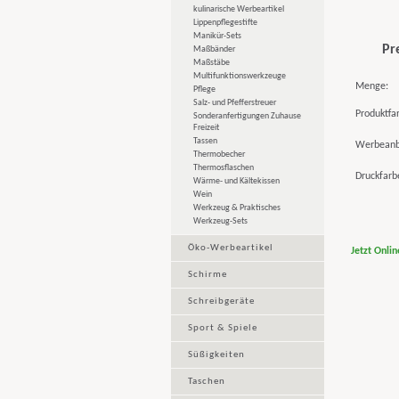
kulinarische Werbeartikel
Lippenpflegestifte
Manikür-Sets
Pr
Maßbänder
Maßstäbe
Multifunktionswerkzeuge
Menge:
Pflege
Salz- und Pfefferstreuer
Produktfa
Sonderanfertigungen Zuhause
Freizeit
Tassen
Werbeanb
Thermobecher
Thermosflaschen
Druckfarb
Wärme- und Kältekissen
Wein
Werkzeug & Praktisches
Werkzeug-Sets
Öko-Werbeartikel
Jetzt Onli
Schirme
Schreibgeräte
Sport & Spiele
Süßigkeiten
Taschen