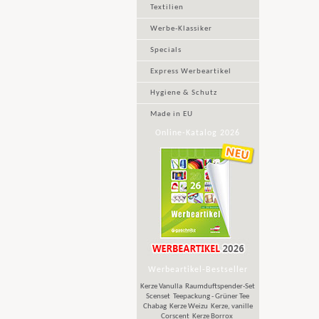
Textilien
Werbe-Klassiker
Specials
Express Werbeartikel
Hygiene & Schutz
Made in EU
Online-Katalog 2026
Werbeartikel-Bestseller
Kerze Vanulla
Raumduftspender-Set
Scenset
Teepackung - Grüner Tee
Chabag
Kerze Weizu
Kerze, vanille
Corscent
Kerze Borrox