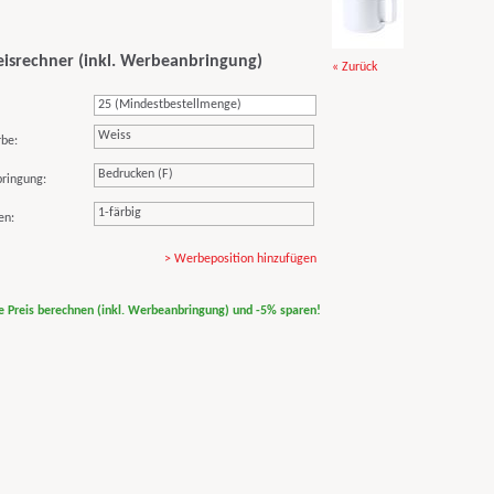
eisrechner (inkl. Werbeanbringung)
« Zurück
Weiss
rbe:
Bedrucken (F)
ringung:
1-färbig
en:
> Werbeposition hinzufügen
ne Preis berechnen (inkl. Werbeanbringung) und -5% sparen!
print