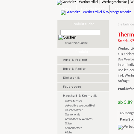
News
Unternehmen
Kataloge
Produktsuche
Sie befinde
Therm
Ref.-Nr.: 0
erweiterte Suche
Werbeartik
Produkte
aus Edelst
Das Werbeg
Auto & Freizeit
Ihrem indi
Büro & Papier
und ist ide
inkl. Werbe
Elektronik
Anfrage.
Feuerzeuge
Produktfar
Haushalt & Kosmetik
Cutter-Messer
ab 5,89
dekorative Werbeartikel
Flaschenöffner
ab Meng
Gastronomie
Gesundheit & Wellness
Preis/Stk.
Gläser
Kellnermesser
Küche