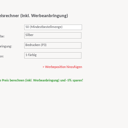
eisrechner (inkl. Werbeanbringung)
Silber
rbe:
Bedrucken (P3)
ringung:
1-färbig
en:
> Werbeposition hinzufügen
ne Preis berechnen (inkl. Werbeanbringung) und -5% sparen!
print