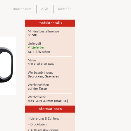
Impressum
AGB
Kontakt
Produktdetails
Mindestbestellmenge
50 Stk.
Lieferzeit
✓ Lieferbar
ca. 1-3 Wochen
Maße
100 x 78 x 70 mm
Werbeanbringung
Bedrucken, Gravieren
Werbeposition
auf der Tasse
Werbefläche
max. 30 x 30 mm (max. 2C)
Informationen
> Lieferung & Zahlung
> Druckdaten
> Auftragsabwicklung