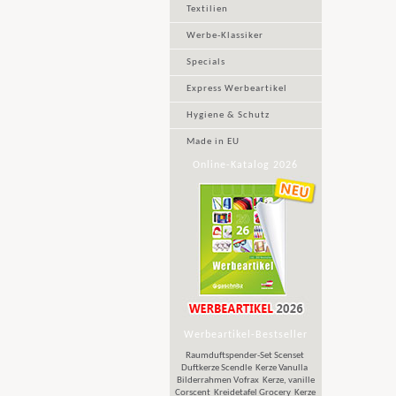
Textilien
Werbe-Klassiker
Specials
Express Werbeartikel
Hygiene & Schutz
Made in EU
Online-Katalog 2026
Werbeartikel-Bestseller
Raumduftspender-Set Scenset
Duftkerze Scendle
Kerze Vanulla
Bilderrahmen Vofrax
Kerze, vanille
Corscent
Kreidetafel Grocery
Kerze