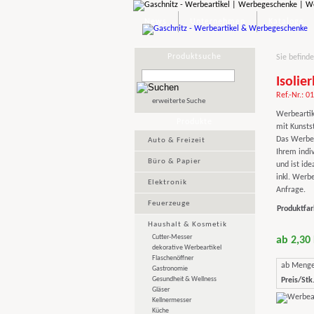
News
Unternehmen
Kataloge
Produktsuche
Sie befinde
Isolie
Ref.-Nr.: 0
erweiterte Suche
Werbeartik
Produkte
mit Kunstst
Das Werbeg
Auto & Freizeit
Ihrem indi
Büro & Papier
und ist ide
inkl. Werbe
Elektronik
Anfrage.
Feuerzeuge
Produktfar
Haushalt & Kosmetik
Cutter-Messer
ab 2,30
dekorative Werbeartikel
Flaschenöffner
ab Meng
Gastronomie
Gesundheit & Wellness
Preis/Stk.
Gläser
Kellnermesser
Küche