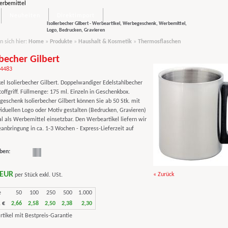
Neuheiten
Direktimport
Isolierbecher Gilbert - Werbeartikel, Werbegeschenk, Werbemittel,
Logo, Bedrucken, Gravieren
n sich hier:
Home
»
Produkte
»
Haushalt & Kosmetik
»
Thermosflaschen
rbecher Gilbert
14483
el Isolierbecher Gilbert. Doppelwandiger Edelstahlbecher
offgriff. Füllmenge: 175 ml. Einzeln in Geschenkbox.
eschenk Isolierbecher Gilbert können Sie ab 50 Stk. mit
viduellen Logo oder Motiv gestalten (Bedrucken, Gravieren)
al als Werbemittel einsetzbar. Den Werbeartikel liefern wir
anbringung in ca. 1-3 Wochen - Express-Lieferzeit auf
ben:
 EUR
« Zurück
per Stück exkl. USt.
e
50
100
250
500
1.000
 €
2,66
2,58
2,50
2,38
2,30