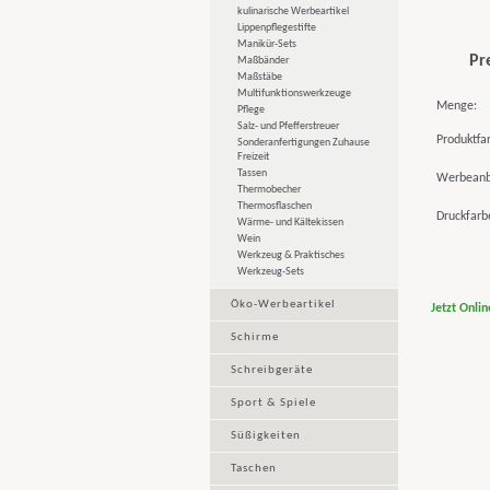
kulinarische Werbeartikel
Lippenpflegestifte
Manikür-Sets
Pr
Maßbänder
Maßstäbe
Multifunktionswerkzeuge
Menge:
Pflege
Salz- und Pfefferstreuer
Produktfa
Sonderanfertigungen Zuhause
Freizeit
Tassen
Werbeanb
Thermobecher
Thermosflaschen
Druckfarb
Wärme- und Kältekissen
Wein
Werkzeug & Praktisches
Werkzeug-Sets
Öko-Werbeartikel
Jetzt Onli
Schirme
Schreibgeräte
Sport & Spiele
Süßigkeiten
Taschen