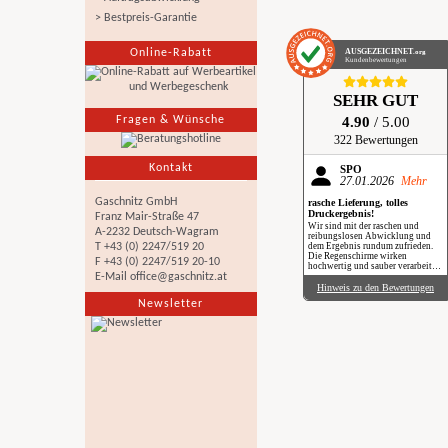
> Bestpreis-Garantie
Online-Rabatt
AUSGEZEICHNET
.org
Kundenbewertungen
SEHR GUT
Fragen & Wünsche
4.90
/ 5.00
322 Bewertungen
Kontakt
SPÖ
27.01.2026
Mehr
Gaschnitz GmbH
rasche Lieferung, tolles
Druckergebnis!
Franz Mair-Straße 47
Wir sind mit der raschen und
A-2232 Deutsch-Wagram
reibungslosen Abwicklung und
T +43 (0) 2247/519 20
dem Ergebnis rundum zufrieden.
Die Regenschirme wirken
F +43 (0) 2247/519 20-10
hochwertig und sauber verarbeitet.
E-Mail
office@gaschnitz.at
Besonders positiv: Der Druck ist
gestochen scharf, farbintensiv und
Hinweis zu den Bewertungen
auch bei genauerem Hinsehen sehr
Newsletter
sauber umgesetzt. Insgesamt eine
verlässliche Produktion mit top
Qualität, klare Empfehlung. Im
Regen haben wir sie zwar noch
nicht getestet, aber wir freuen uns
schon darauf, beim nächsten
Schauer mit einem Augenzwinkern
„Qualität im Praxiseinsatz“ zu
erleben.