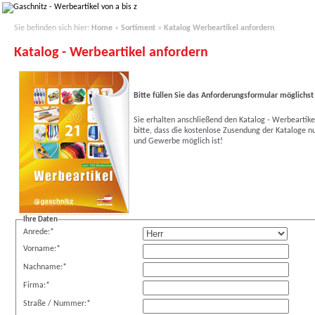
Sie befinden sich hier:
Home
»
Sortiment
»
Katalog Werbeartikel anfordern
Katalog - Werbeartikel anfordern
B
itte füllen Sie das Anforderungsformular möglichst
Sie erhalten anschließend den Katalog - Werbeartike
bitte, dass die kostenlose Zusendung der Kataloge n
und Gewerbe möglich ist!
Ihre Daten
Anrede:
*
Vorname:
*
Nachname:
*
Firma:
*
Straße / Nummer:
*