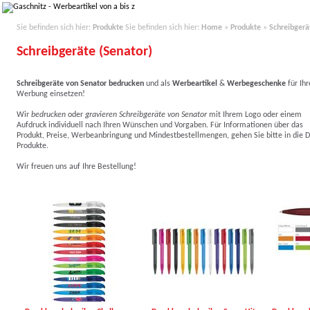
Sie befinden sich hier:
Produkte
Sie befinden sich hier:
Home
»
Produkte
»
Schreibgerä
Schreibgeräte (Senator)
Schreibgeräte von Senator bedrucken
und als
Werbeartikel
&
Werbegeschenke
für Ihr
Werbung einsetzen!
Wir
bedrucken
oder
gravieren Schreibgeräte von Senator
mit Ihrem Logo o
der einem
Aufdruck individuell nach Ihren Wünschen und Vorgaben. Für Informationen über das
Produkt, Preise, Werbeanbringung und Mindestbestellmengen, gehen Sie bitte in die De
Produkte.
Wir freuen uns auf Ihre Bestellung!