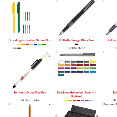
Preis auf Anfrage, mind. 25 Stk.
Preis auf 
Druckkugelschreiber Nature Plus
Füllhalter Image Black Line
Füllha
Edelstahlfeder
E
biologisch abbaubar!
Preis auf Anfrage, mind. 25 Stk.
Preis auf 
Preis auf Anfrage, mind. 250 Stk.
2er Multi-Action Duo Pen
Druckkugelschreiber Super Hit
Rol
Polished
inkl. Textmarker
Chr
Preis auf Anfrage, mind. 250 Stk.
Preis auf 
glänzendes Gehäuse
Preis auf Anfrage, mind. 1000 Stk.