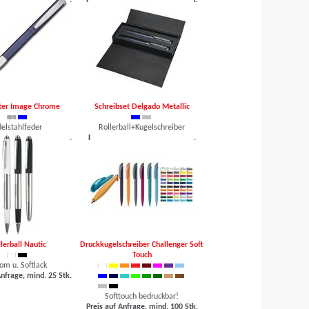
Anfrage, mind. 25 Stk.
Preis auf Anfrage, mind. 100 Stk.
lter Image Chrome
Schreibset Delgado Metallic
delstahlfeder
Rollerball+Kugelschreiber
Anfrage, mind. 25 Stk.
Preis auf Anfrage, mind. 25 Stk.
lerball Nautic
Druckkugelschreiber Challenger Soft
Touch
om u. Softlack
Anfrage, mind. 25 Stk.
Softtouch bedruckbar!
Preis auf Anfrage, mind. 100 Stk.