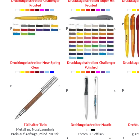
Druckkugelschreiber Challenger
Druckkugelschreiber Super Hit
Druckkugel
Frosted
Frosted
bre
gefrostetes Gehäuse
Gehäuse gefrostet
Preis auf A
Preis auf Anfrage, mind. 500 Stk.
Preis auf Anfrage, mind. 500 Stk.
Druckkugelschreiber New Spring
Druckkugelschreiber Challenger
Druckkugel
Clear
Polished
breiter Kunststoffclip
Preis auf Anfrage, mind. 250 Stk.
polierte Oberfläche
S
Preis auf Anfrage, mind. 500 Stk.
Preis auf A
Füllhalter Tizio
Drehkugelschreiber Nautic
Drehku
Metall m. Nussbaumholz
Preis auf Anfrage, mind. 10 Stk.
Chrom u. Softlack
glän