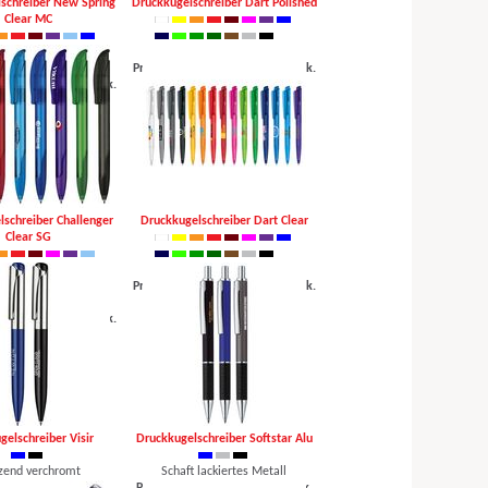
schreiber New Spring
Druckkugelschreiber Dart Polished
Clear MC
poliertes Gehäuse
iter Metallclip
Preis auf Anfrage, mind. 1000 Stk.
nfrage, mind. 250 Stk.
schreiber Challenger
Druckkugelschreiber Dart Clear
Clear SG
transparentes Gehäuse
Preis auf Anfrage, mind. 1000 Stk.
oftgriffzone
nfrage, mind. 250 Stk.
gelschreiber Visir
Druckkugelschreiber Softstar Alu
zend verchromt
Schaft lackiertes Metall