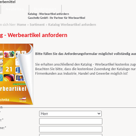
Neuheiten
Direktimport
Katalog - Werbeartikel anfordern
Gaschnitz GmbH - Ihr Partner für Werbeartikel
n sich hier:
Home
»
Sortiment
»
Katalog Werbeartikel anfordern
g - Werbeartikel anfordern
B
itte füllen Sie das Anforderungsformular möglichst vollständig au
Sie erhalten anschließend den Katalog - Werbeartikel kostenlos zug
Beachten Sie bitte, dass die kostenlose Zusendung der Kataloge nur
Firmenkunden aus Industrie, Handel und Gewerbe möglich ist!
en
*
:
*
me:
*