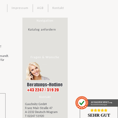
Impressum
AGB
Kontakt
Navigation
Katalog anfordern
s!
esandt.
Fragen & Wünsche
 für
Kontakt
AUSGEZEICHNET
.org
Gaschnitz GmbH
Kundenbewertungen
Franz Mair-Straße 47
A-2232 Deutsch-Wagram
SEHR GUT
T 02247 51920