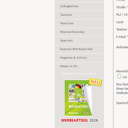
Firma:
*
Süßigkeiten
Straße 
PLZ / Or
Taschen
Land:
Textilien
Telefon:
Werbe-Klassiker
E-Mail:
*
Specials
Anforde
Express Werbeartikel
Hygiene & Schutz
Made in EU
Newslet
Online-Katalog 2026
Ich
Ihre Dat
Ihnen be
Maßnahm
Spamsch