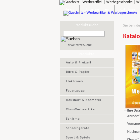
News
Unternehmen
Kataloge
Produktsuche
Sie befinde
Katalo
erweiterte Suche
Produkte
Auto & Freizeit
Büro & Papier
Elektronik
Feuerzeuge
Haushalt & Kosmetik
Öko-Werbeartikel
Ihre Dat
Anrede:
Schirme
Vorname
Schreibgeräte
Nachna
Sport & Spiele