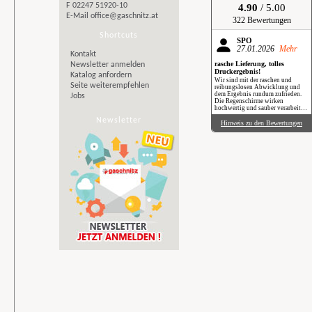
F 02247 51920-10
4.90
/ 5.00
E-Mail
office@gaschnitz.at
322 Bewertungen
Shortcuts
SPÖ
27.01.2026
Mehr
Kontakt
rasche Lieferung, tolles
Newsletter anmelden
Druckergebnis!
Katalog anfordern
Wir sind mit der raschen und
Seite weiterempfehlen
reibungslosen Abwicklung und
dem Ergebnis rundum zufrieden.
Jobs
Die Regenschirme wirken
hochwertig und sauber verarbeitet.
Besonders positiv: Der Druck ist
Newsletter
gestochen scharf, farbintensiv und
Hinweis zu den Bewertungen
auch bei genauerem Hinsehen sehr
sauber umgesetzt. Insgesamt eine
verlässliche Produktion mit top
Qualität, klare Empfehlung. Im
Regen haben wir sie zwar noch
nicht getestet, aber wir freuen uns
schon darauf, beim nächsten
Schauer mit einem Augenzwinkern
„Qualität im Praxiseinsatz“ zu
erleben.