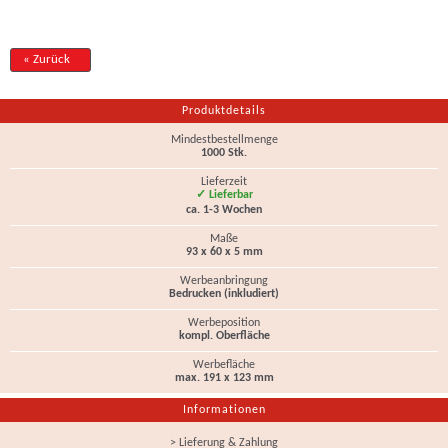
« Zurück
Produktdetails
Mindestbestellmenge
1000 Stk.
Lieferzeit
✓ Lieferbar
ca. 1-3 Wochen
Maße
93 x 60 x 5 mm
Werbeanbringung
Bedrucken (inkludiert)
Werbeposition
kompl. Oberfläche
Werbefläche
max. 191 x 123 mm
Informationen
> Lieferung & Zahlung