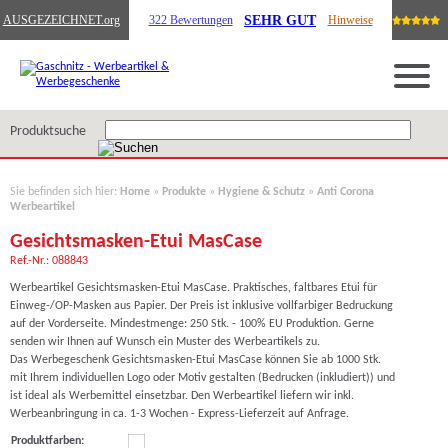
SEHR GUT
AUSGEZEICHNET
.org
322 Bewertungen
Hinweise
Produktsuche
Sie befinden sich hier:
Home
»
Produkte
»
Hygiene & Schutz
»
Anti Corona
Werbeartikel
Gesichtsmasken-Etui MasCase
Ref.-Nr.: 088843
Werbeartikel Gesichtsmasken-Etui MasCase. Praktisches, faltbares Etui für
Einweg-/OP-Masken aus Papier. Der Preis ist inklusive vollfarbiger Bedruckung
auf der Vorderseite. Mindestmenge: 250 Stk. - 100% EU Produktion. Gerne
senden wir Ihnen auf Wunsch ein Muster des Werbeartikels zu.
Das Werbegeschenk Gesichtsmasken-Etui MasCase können Sie ab 1000 Stk.
mit Ihrem individuellen Logo oder Motiv gestalten (Bedrucken (inkludiert)) und
ist ideal als Werbemittel einsetzbar. Den Werbeartikel liefern wir inkl.
Werbeanbringung in ca. 1-3 Wochen - Express-Lieferzeit auf Anfrage.
Produktfarben: