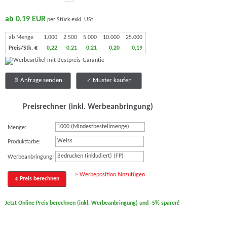
ab 0,19 EUR
per Stück exkl. USt.
ab Menge
1.000
2.500
5.000
10.000
25.000
Preis/Stk. €
0,22
0,21
0,21
0,20
0,19
Anfrage senden
Muster kaufen
Preisrechner (inkl. Werbeanbringung)
Menge:
Weiss
Produktfarbe:
Bedrucken (inkludiert) (FP)
Werbeanbringung:
> Werbeposition hinzufügen
€ Preis berechnen
Jetzt Online Preis berechnen (inkl. Werbeanbringung) und -5% sparen!