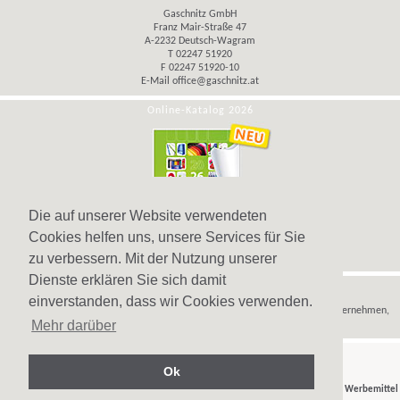
Gaschnitz GmbH
Franz Mair-Straße 47
A-2232 Deutsch-Wagram
T 02247 51920
F 02247 51920-10
E-Mail
office@gaschnitz.at
Online-Katalog 2026
Die auf unserer Website verwendeten
Cookies helfen uns, unsere Services für Sie
zu verbessern. Mit der Nutzung unserer
Dienste erklären Sie sich damit
Hinweis
einverstanden, dass wir Cookies verwenden.
Wir verkaufen
Werbeartikel
,
Werbegeschenke
und
Werbemittel
nur an Unternehmen,
Mehr darüber
Institutionen und Vereine.
Ok
© Gaschnitz GmbH 2007-2026 - Ihr Partner für
Werbeartikel
,
Werbegeschenke
und
Werbemittel