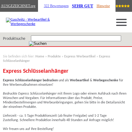
SEHR GUT
AUSGEZEICHNET
.org
322 Bewertungen
Hinweise
Produktsuche
Sie befinden sich hier:
Home
»
Produkte
»
Express Werbeartikel
»
Express
Schlüsselanhänger
Express Schlüsselanhänger
Express Schlüsselanhänger bedrucken
und als
Werbeartikel
&
Werbegeschenke
für
Ihre Werbemaßnahmen einsetzen!
Bedruckte Express
Schlüsselanhänger
mit Ihrem Logo oder einem Aufdruck nach Ihren
Wünschen und Vorgaben. Für Informationen über das Produkt, Preise,
Mindestbestellmengen und Werbeanbringungen, gehen Sie bitte in die Detailansicht
der einzelnen Produkte.
Lieferzeit - ca. 5 Tage Produktionszeit (ab finaler Freigabe) und 1-2 Tage
Zustellung. Schnellere Produktion innerhalb 48 Stunden auf Anfrage möglich!
Wir freuen uns auf Ihre Bestellung!