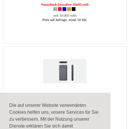
Powerbank Executive 10000 mAh
mit 10.000 mAh
Preis auf Anfrage, mind. 50 Stk.
Powerbank Fast Charge
Die auf unserer Website verwendeten
Fast Charge, Schnell lade
Cookies helfen uns, unsere Services für Sie
Preis auf Anfrage, mind. 100 Stk.
zu verbessern. Mit der Nutzung unserer
Dienste erklären Sie sich damit