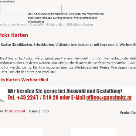
Neuheiten
Direktimport
USB-Sticks Karten (Kreditkarten, Scheckkarten, Visitenkarten)
bedrucken mit Logo Werbegeschenk, Werbeartikel oder
Werbemittel
n sich hier:
Home
»
Produkte
»
Elektronik
»
USB-Sticks Karten
icks Karten
 Karten (Kreditkarten, Scheckkarten, Visitenkarten)
bedrucken mit Logo
und als
Werbeartik
 Kreditkarten bedrucken
wir zu günstigen Preisen individuell mit Ihrem Firmenlogo oder Au
Bedrucken oder Gravieren werden USB-Sticks Scheckkarten der perfekte Werbeartikel, Give-
nd für Merchandising. Für Informationen über das Werbegeschenk, Preise, Werbeanbringu
e Detailansicht der einzelnen Produkte.
cks Karten Werbeartikel
 nach:
Beliebtheit
|
Name
|
Preis
Produktfar