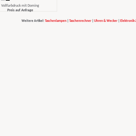
Vollfarbdruck mit Doming
Preis auf Anfrage
Weitere Artikel:
Taschenlampen
|
Taschenrechner
|
Uhren & Wecker
|
Elektronik
print