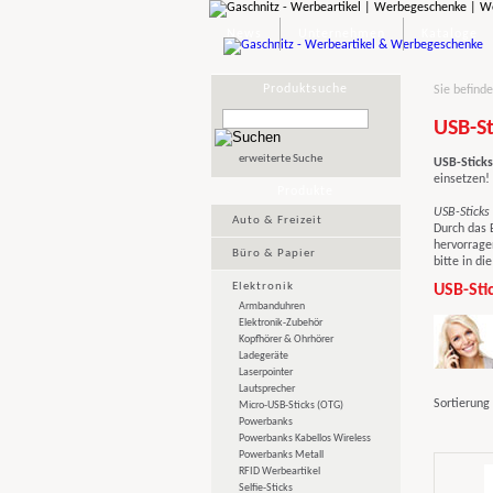
News
Unternehmen
Kataloge
Produktsuche
Sie befinde
USB-St
erweiterte Suche
USB-Sticks
einsetzen!
Produkte
USB-Sticks
Auto & Freizeit
Durch das 
hervorrage
Büro & Papier
bitte in di
Elektronik
USB-Sti
Armbanduhren
Elektronik-Zubehör
Kopfhörer & Ohrhörer
Ladegeräte
Laserpointer
Lautsprecher
Sortierung
Micro-USB-Sticks (OTG)
Powerbanks
Powerbanks Kabellos Wireless
Powerbanks Metall
RFID Werbeartikel
Selfie-Sticks