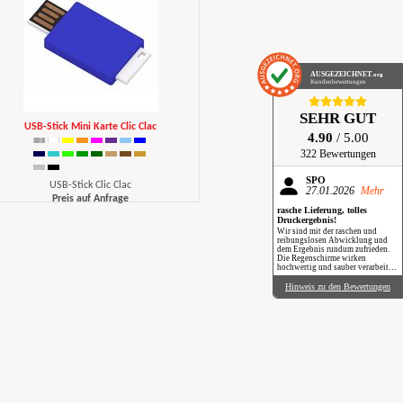
AUSGEZEICHNET
.org
Kundenbewertungen
SEHR GUT
USB-Stick Mini Karte Clic Clac
4.90
/ 5.00
322 Bewertungen
SPÖ
USB-Stick Clic Clac
27.01.2026
Mehr
Preis auf Anfrage
rasche Lieferung, tolles
Druckergebnis!
Wir sind mit der raschen und
reibungslosen Abwicklung und
dem Ergebnis rundum zufrieden.
Die Regenschirme wirken
hochwertig und sauber verarbeitet.
Besonders positiv: Der Druck ist
gestochen scharf, farbintensiv und
Hinweis zu den Bewertungen
auch bei genauerem Hinsehen sehr
sauber umgesetzt. Insgesamt eine
verlässliche Produktion mit top
Qualität, klare Empfehlung. Im
Regen haben wir sie zwar noch
nicht getestet, aber wir freuen uns
schon darauf, beim nächsten
Schauer mit einem Augenzwinkern
„Qualität im Praxiseinsatz“ zu
erleben.