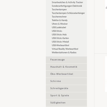
Smartwatches & Activity Tracker
Sonderanfertigungen Elektronik
Taschenlampen
Taschenlampen Schlüsselanhänger
Taschenrechner
Telefon & Handy
Uhren & Wecker
USB Ladekabel
USB-Sticks
USB-Sticks Holz
USB-Sticks Karten
USB-Sticks Metall
USB-Werbeartikel
Virtual Reality Werbeartikel
Wetterstationen & Radios
Feuerzeuge
Haushalt & Kosmetik
Öko-Werbeartikel
Schirme
Schreibgeräte
Sport & Spiele
Süßigkeiten