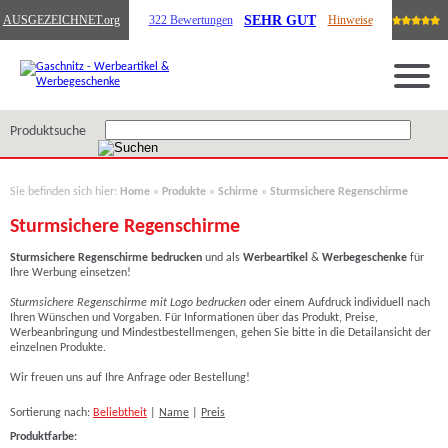
SEHR GUT
AUSGEZEICHNET
.org
322 Bewertungen
Hinweise
Produktsuche
Sie befinden sich hier:
Home
»
Produkte
»
Schirme
»
Sturmsichere Regenschirme
Sturmsichere Regenschirme
Sturmsichere Regenschirme
bedrucken
und als
Werbeartikel
&
Werbegeschenke
für
Ihre Werbung einsetzen!
Sturmsichere Regenschirme mit Logo bedrucken
oder einem Aufdruck individuell nach
Ihren Wünschen und Vorgaben. Für Informationen über das Produkt, Preise,
Werbeanbringung und Mindestbestellmengen, gehen Sie bitte in die Detailansicht der
einzelnen Produkte.
Wir freuen uns auf Ihre Anfrage oder Bestellung!
Sortierung nach:
Beliebtheit
|
Name
|
Preis
Produktfarbe: