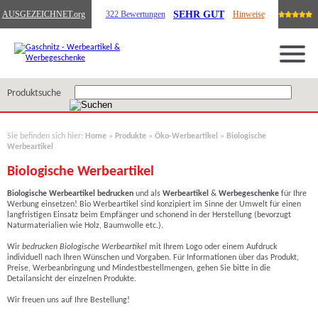
SEHR GUT
AUSGEZEICHNET
.org
322 Bewertungen
Hinweise
Produktsuche
Sie befinden sich hier:
Home
»
Produkte
»
Öko-Werbeartikel
»
Biologische
Werbeartikel
Biologische Werbeartikel
Biologische Werbeartikel
bedrucken
und als
Werbeartikel
&
Werbegeschenke
für Ihre
Werbung einsetzen! Bio Werbeartikel sind konzipiert im Sinne der Umwelt für einen
langfristigen Einsatz beim Empfänger und schonend in der Herstellung (bevorzugt
Naturmaterialien wie Holz, Baumwolle etc.).
Wir
bedrucken
Biologische Werbeartikel
mit Ihrem Logo oder einem Aufdruck
individuell nach Ihren Wünschen und Vorgaben. Für Informationen über das Produkt,
Preise, Werbeanbringung und Mindestbestellmengen, gehen Sie bitte in die
Detailansicht der einzelnen Produkte.
Wir freuen uns auf Ihre Bestellung!