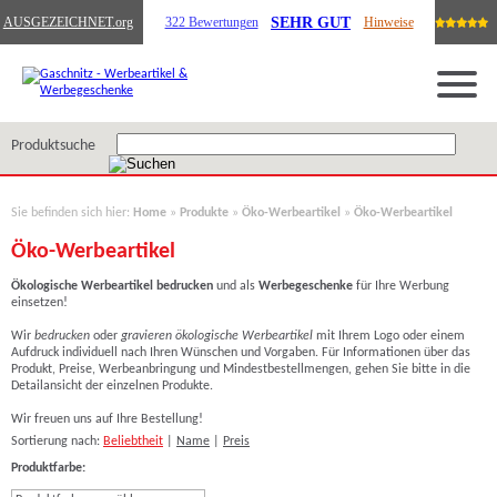
SEHR GUT
AUSGEZEICHNET
.org
322 Bewertungen
Hinweise
Produktsuche
Sie befinden sich hier:
Home
»
Produkte
»
Öko-Werbeartikel
»
Öko-Werbeartikel
Öko-Werbeartikel
Ökologische Werbeartikel bedrucken
und als
Werbegeschenke
für Ihre Werbung
einsetzen!
Wir
bedrucken
oder
gravieren ökologische Werbeartikel
mit Ihrem Logo oder einem
Aufdruck individuell nach Ihren Wünschen und Vorgaben. Für Informationen über das
Produkt, Preise, Werbeanbringung und Mindestbestellmengen, gehen Sie bitte in die
Detailansicht der einzelnen Produkte.
Wir freuen uns auf Ihre Bestellung!
Sortierung nach:
Beliebtheit
|
Name
|
Preis
Produktfarbe: