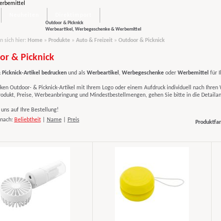
Neuheiten
Direktimport
Outdoor & Picknick
Werbeartikel, Werbegeschenke & Werbemittel
n sich hier:
Home
»
Produkte
»
Auto & Freizeit
»
Outdoor & Picknick
or & Picknick
 Picknick-Artikel bedrucken
und als
Werbeartikel
,
Werbegeschenke
oder
Werbemittel
für 
ken Outdoor- & Picknick-Artikel mit Ihrem Logo oder einem Aufdruck individuell nach Ihre
rodukt, Preise, Werbeanbringung und Mindestbestellmengen, gehen Sie bitte in die Detailan
uns auf Ihre Bestellung!
 nach:
Beliebtheit
|
Name
|
Preis
Produktfar