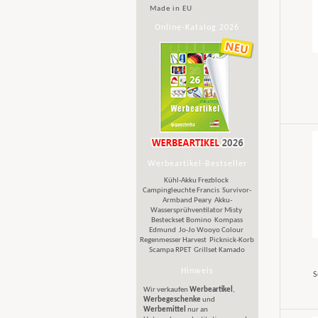
Made in EU
Online-Katalog 2026
Werbeartikel-Bestseller
Kühl-Akku Frezblock
Campingleuchte Francis
Survivor-
Armband Peary
Akku-
Wassersprühventilator Misty
Besteckset Bomino
Kompass
Edmund
Jo-Jo Wooyo Colour
Regenmesser Harvest
Picknick-Korb
Scampa RPET
Grillset Kamado
Hinweis
S
Wir verkaufen
Werbeartikel
,
Werbegeschenke
und
Werbemittel
nur an