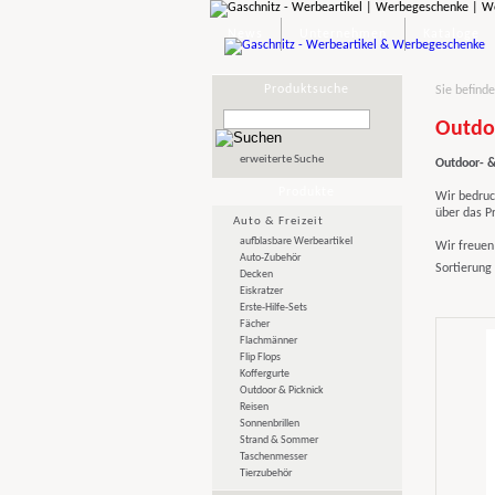
News
Unternehmen
Kataloge
Produktsuche
Sie befinde
Outdo
erweiterte Suche
Outdoor- &
Produkte
Wir bedruc
über das P
Auto & Freizeit
aufblasbare Werbeartikel
Wir freuen 
Auto-Zubehör
Sortierung
Decken
Eiskratzer
Erste-Hilfe-Sets
Fächer
Flachmänner
Flip Flops
Koffergurte
Outdoor & Picknick
Reisen
Sonnenbrillen
Strand & Sommer
Taschenmesser
Tierzubehör