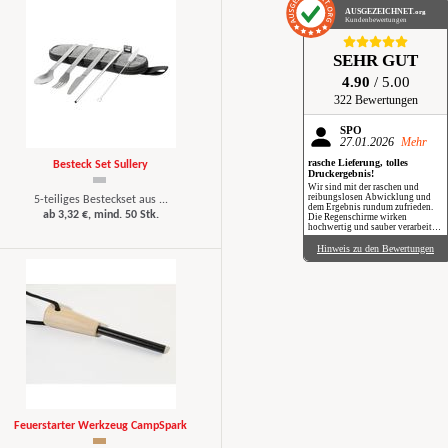
AUSGEZEICHNET
.org
Kundenbewertungen
SEHR GUT
4.90
/ 5.00
322 Bewertungen
SPÖ
27.01.2026
Mehr
rasche Lieferung, tolles
Besteck Set Sullery
Druckergebnis!
Wir sind mit der raschen und
reibungslosen Abwicklung und
5-teiliges Besteckset aus ...
dem Ergebnis rundum zufrieden.
ab 3,32 €, mind. 50 Stk.
Die Regenschirme wirken
hochwertig und sauber verarbeitet.
Besonders positiv: Der Druck ist
gestochen scharf, farbintensiv und
Hinweis zu den Bewertungen
auch bei genauerem Hinsehen sehr
sauber umgesetzt. Insgesamt eine
verlässliche Produktion mit top
Qualität, klare Empfehlung. Im
Regen haben wir sie zwar noch
nicht getestet, aber wir freuen uns
schon darauf, beim nächsten
Schauer mit einem Augenzwinkern
„Qualität im Praxiseinsatz“ zu
erleben.
Feuerstarter Werkzeug CampSpark