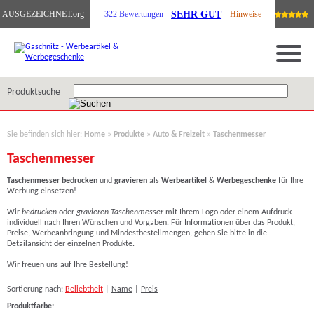
SEHR GUT
AUSGEZEICHNET
.org
322 Bewertungen
Hinweise
Produktsuche
Sie befinden sich hier:
Home
»
Produkte
»
Auto & Freizeit
»
Taschenmesser
Taschenmesser
Taschenmesser
bedrucken
und
gravieren
als
Werbeartikel
&
Werbegeschenke
für Ihre
Werbung einsetzen!
Wir
bedrucken
oder
gravieren Taschenmesser
mit Ihrem Logo
oder einem Aufdruck
individuell nach Ihren Wünschen und Vorgaben. Für Informationen über das Produkt,
Preise, Werbeanbringung und Mindestbestellmengen, gehen Sie bitte in die
Detailansicht der einzelnen Produkte.
Wir freuen uns auf Ihre Bestellung!
Sortierung nach:
Beliebtheit
|
Name
|
Preis
Produktfarbe: