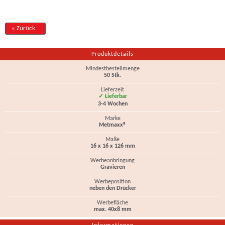
« Zurück
Produktdetails
Mindestbestellmenge
50 Stk.
Lieferzeit
✓ Lieferbar
3-4 Wochen
Marke
Metmaxx®
Maße
16 x 16 x 126 mm
Werbeanbringung
Gravieren
Werbeposition
neben den Drücker
Werbefläche
max. 40x8 mm