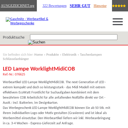
SEHR GUT
AUSGEZEICHNET
.org
322 Bewertungen
Hinweise
Produktsuche
Sie befinden sich hier:
Home
»
Produkte
»
Elektronik
»
Taschenlampen
Schlüsselanhänger
LED Lampe WorklightMidiCOB
Ref.-Nr.: 076625
Werbeartikel LED Lampe WorklightMidiCOB. The next Generation of LED -
extrem kompakt und doch so leistungsstark - das Midi Modell mit extrem
effektivem EcoWatt Frontlicht für Suchaufgaben kombiniert mit dem
bewährtem COB Arbeitslicht für alle anfallenden Notfällle direkt vor Ort -
Austt.: incl. Batterien, im Designkarton.
Das Werbegeschenk LED Lampe WorklightMidiCOB können Sie ab 50 Stk. mit
Ihrem individuellen Logo oder Motiv gestalten (Gravieren) und ist ideal als
Werbemittel einsetzbar. Den Werbeartikel liefern wir inkl. Werbeanbringung
in ca. 3-4 Wochen - Express-Lieferzeit auf Anfrage.