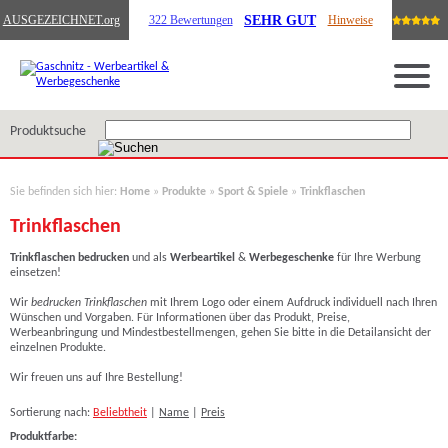
SEHR GUT
AUSGEZEICHNET
.org
322 Bewertungen
Hinweise
Produktsuche
Sie befinden sich hier:
Home
»
Produkte
»
Sport & Spiele
»
Trinkflaschen
Trinkflaschen
Trinkflaschen
bedrucken
und als
Werbeartikel
&
Werbegeschenke
für Ihre Werbung
einsetzen!
Wir
bedrucken
Trinkflaschen
mit Ihrem Logo
oder einem Aufdruck individuell nach Ihren
Wünschen und Vorgaben. Für Informationen über das Produkt, Preise,
Werbeanbringung und Mindestbestellmengen, gehen Sie bitte in die Detailansicht der
einzelnen Produkte.
Wir freuen uns auf Ihre Bestellung!
Sortierung nach:
Beliebtheit
|
Name
|
Preis
Produktfarbe: