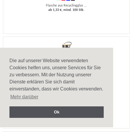
Flasche aus Recyclingglas ...
ab 1,33 €, mind. 100 Stk.
Die auf unserer Website verwendeten
Cookies helfen uns, unsere Services für Sie
zu verbessern. Mit der Nutzung unserer
Dienste erklären Sie sich damit
einverstanden, dass wir Cookies verwenden.
Recycling Edelstahlflasche 750ml Nanga
Mehr darüber
Trinkflasche aus recycelt ...
Preis auf Anfrage, mind. 50 Stk.
Ok