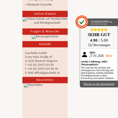
> Bestpreis-Garantie
Online-Rabatt
AUSGEZEICHNET
.org
Kundenbewertungen
Fragen & Wünsche
SEHR GUT
4.90
/ 5.00
Kontakt
322 Bewertungen
SPÖ
Gaschnitz GmbH
27.01.2026
Mehr
Franz Mair-Straße 47
A-2232 Deutsch-Wagram
rasche Lieferung, tolles
Druckergebnis!
T +43 (0) 2247/519 20
Wir sind mit der raschen und
F +43 (0) 2247/519 20-10
reibungslosen Abwicklung und
E-Mail
office@gaschnitz.at
dem Ergebnis rundum zufrieden.
Die Regenschirme wirken
hochwertig und sauber verarbeitet.
Newsletter
Besonders positiv: Der Druck ist
gestochen scharf, farbintensiv und
Hinweis zu den Bewertungen
auch bei genauerem Hinsehen sehr
sauber umgesetzt. Insgesamt eine
verlässliche Produktion mit top
Qualität, klare Empfehlung. Im
Regen haben wir sie zwar noch
nicht getestet, aber wir freuen uns
schon darauf, beim nächsten
Schauer mit einem Augenzwinkern
„Qualität im Praxiseinsatz“ zu
erleben.