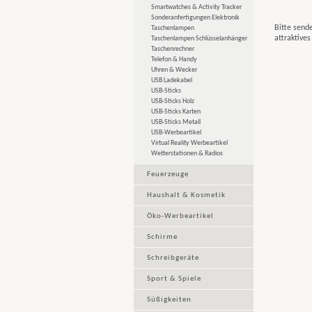
Smartwatches & Activity Tracker
Sonderanfertigungen Elektronik
Bitte sende
Taschenlampen
attraktive
Taschenlampen Schlüsselanhänger
Taschenrechner
Telefon & Handy
Uhren & Wecker
USB Ladekabel
USB-Sticks
USB-Sticks Holz
USB-Sticks Karten
USB-Sticks Metall
USB-Werbeartikel
Virtual Reality Werbeartikel
Wetterstationen & Radios
Feuerzeuge
Haushalt & Kosmetik
Öko-Werbeartikel
Schirme
Schreibgeräte
Sport & Spiele
Süßigkeiten