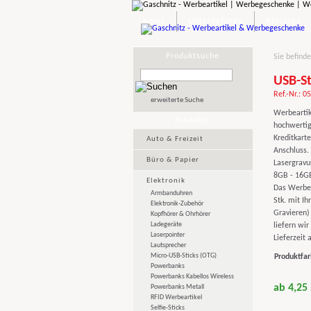
News
Unternehmen
Kataloge
Produktsuche
Sie befinde
USB-St
Ref.-Nr.: 0
erweiterte Suche
Werbeartik
Produkte
hochwertig
Kreditkart
Auto & Freizeit
Anschluss.
Büro & Papier
Lasergravu
8GB - 16GB
Elektronik
Das Werbeg
Armbanduhren
Stk. mit Ih
Elektronik-Zubehör
Gravieren)
Kopfhörer & Ohrhörer
Ladegeräte
liefern wir
Laserpointer
Lieferzeit 
Lautsprecher
Micro-USB-Sticks (OTG)
Produktfar
Powerbanks
Powerbanks Kabellos Wireless
ab 4,25
Powerbanks Metall
RFID Werbeartikel
Selfie-Sticks