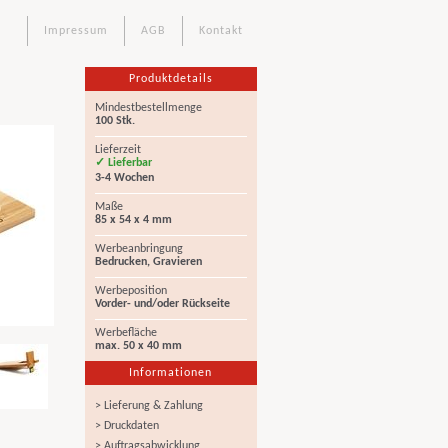
Impressum
AGB
Kontakt
Produktdetails
Mindestbestellmenge
100 Stk.
Lieferzeit
✓ Lieferbar
3-4 Wochen
Maße
85 x 54 x 4 mm
Werbeanbringung
Bedrucken, Gravieren
Werbeposition
Vorder- und/oder Rückseite
Werbefläche
max. 50 x 40 mm
Informationen
> Lieferung & Zahlung
> Druckdaten
> Auftragsabwicklung