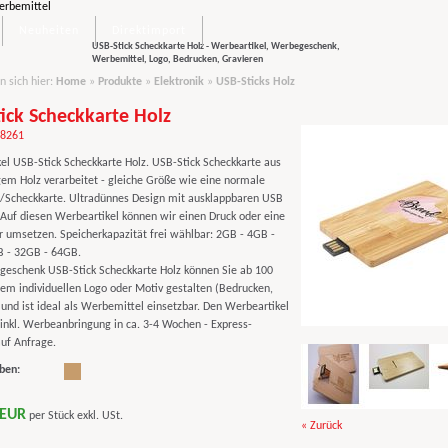
Neuheiten
Direktimport
USB-Stick Scheckkarte Holz - Werbeartikel, Werbegeschenk,
Werbemittel, Logo, Bedrucken, Gravieren
n sich hier:
Home
»
Produkte
»
Elektronik
»
USB-Sticks Holz
ick Scheckkarte Holz
58261
el USB-Stick Scheckkarte Holz. USB-Stick Scheckkarte aus
em Holz verarbeitet - gleiche Größe wie eine normale
e/Scheckkarte. Ultradünnes Design mit ausklappbaren USB
 Auf diesen Werbeartikel können wir einen Druck oder eine
r umsetzen. Speicherkapazität frei wählbar: 2GB - 4GB -
 - 32GB - 64GB.
eschenk USB-Stick Scheckkarte Holz können Sie ab 100
rem individuellen Logo oder Motiv gestalten (Bedrucken,
 und ist ideal als Werbemittel einsetzbar. Den Werbeartikel
 inkl. Werbeanbringung in ca. 3-4 Wochen - Express-
auf Anfrage.
ben:
 EUR
per Stück exkl. USt.
« Zurück