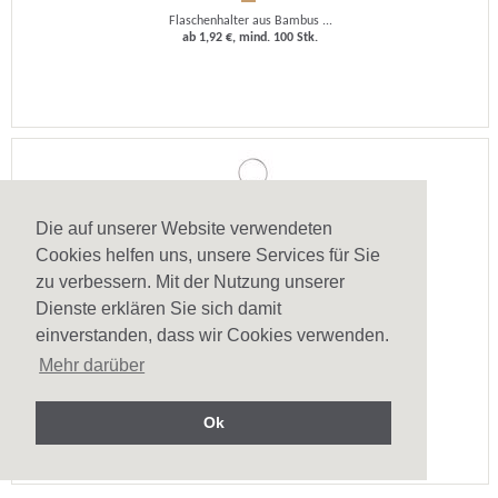
Flaschenhalter aus Bambus ...
ab 1,92 €, mind. 100 Stk.
Die auf unserer Website verwendeten
Cookies helfen uns, unsere Services für Sie
zu verbessern. Mit der Nutzung unserer
Dienste erklären Sie sich damit
einverstanden, dass wir Cookies verwenden.
Mini Schlüsselanhänger Flaschenöffner Sukubo
Mehr darüber
Schlüsselanhänger aus E ...
ab 1,09 €, mind. 100 Stk.
Ok