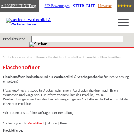
SEHR GUT
AUSGEZEICHNET
.org
322 Bewertungen
Hinweise
Produktsuche
Sie befinden sich hier:
Home
»
Produkte
»
Haushalt & Kosmetik
»
Flaschenöffner
Flaschenöffner
Flaschenöffner
bedrucken
und als
Werbeartikel
&
Werbegeschenke
für Ihre Werbung
einsetzen!
Flaschenöffner mit Logo bedrucken
oder einem Aufdruck individuell nach Ihren
Wünschen und Vorgaben. Für Informationen über das Produkt, Preise,
Werbeanbringung und Mindestbestellmengen, gehen Sie bitte in die Detailansicht der
einzelnen Produkte.
Wir freuen uns auf Ihre Anfrage oder Bestellung!
Sortierung nach:
Beliebtheit
|
Name
|
Preis
Produktfarbe: