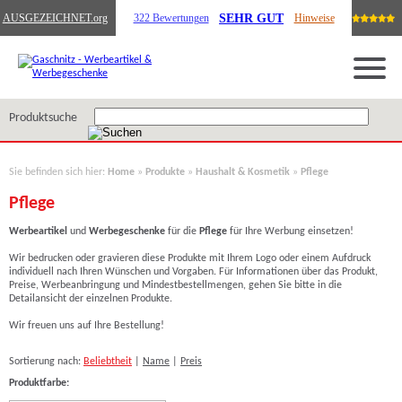
SEHR GUT
AUSGEZEICHNET
.org
322 Bewertungen
Hinweise
Produktsuche
Sie befinden sich hier:
Home
»
Produkte
»
Haushalt & Kosmetik
»
Pflege
Pflege
Werbeartikel
und
Werbegeschenke
für die
Pflege
für Ihre Werbung einsetzen!
Wir bedrucken oder gravieren diese Produkte mit Ihrem Logo
oder einem Aufdruck
individuell nach Ihren Wünschen und Vorgaben. Für Informationen über das Produkt,
Preise, Werbeanbringung und Mindestbestellmengen, gehen Sie bitte in die
Detailansicht der einzelnen Produkte.
Wir freuen uns auf Ihre Bestellung!
Sortierung nach:
Beliebtheit
|
Name
|
Preis
Produktfarbe: