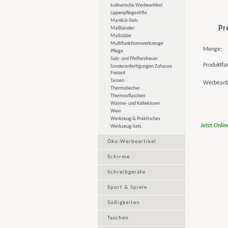
kulinarische Werbeartikel
Lippenpflegestifte
Manikür-Sets
Pr
Maßbänder
Maßstäbe
Multifunktionswerkzeuge
Menge:
Pflege
Salz- und Pfefferstreuer
Produktfa
Sonderanfertigungen Zuhause
Freizeit
Tassen
Werbeanb
Thermobecher
Thermosflaschen
Wärme- und Kältekissen
Wein
Werkzeug & Praktisches
Jetzt Onli
Werkzeug-Sets
Öko-Werbeartikel
Schirme
Schreibgeräte
Sport & Spiele
Süßigkeiten
Taschen