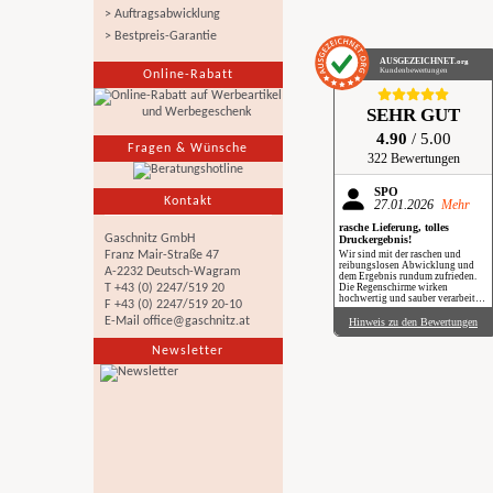
> Auftragsabwicklung
> Bestpreis-Garantie
AUSGEZEICHNET
.org
Kundenbewertungen
Online-Rabatt
SEHR GUT
4.90
/ 5.00
Fragen & Wünsche
322 Bewertungen
SPÖ
Kontakt
27.01.2026
Mehr
rasche Lieferung, tolles
Gaschnitz GmbH
Druckergebnis!
Wir sind mit der raschen und
Franz Mair-Straße 47
reibungslosen Abwicklung und
A-2232 Deutsch-Wagram
dem Ergebnis rundum zufrieden.
Die Regenschirme wirken
T +43 (0) 2247/519 20
hochwertig und sauber verarbeitet.
F +43 (0) 2247/519 20-10
Besonders positiv: Der Druck ist
gestochen scharf, farbintensiv und
E-Mail
office@gaschnitz.at
Hinweis zu den Bewertungen
auch bei genauerem Hinsehen sehr
sauber umgesetzt. Insgesamt eine
Newsletter
verlässliche Produktion mit top
Qualität, klare Empfehlung. Im
Regen haben wir sie zwar noch
nicht getestet, aber wir freuen uns
schon darauf, beim nächsten
Schauer mit einem Augenzwinkern
„Qualität im Praxiseinsatz“ zu
erleben.