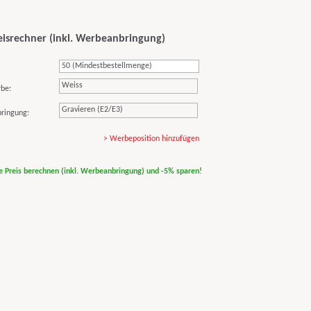
eisrechner (inkl. Werbeanbringung)
Weiss
rbe:
Gravieren (E2/E3)
ringung:
> Werbeposition hinzufügen
ne Preis berechnen (inkl. Werbeanbringung) und -5% sparen!
print