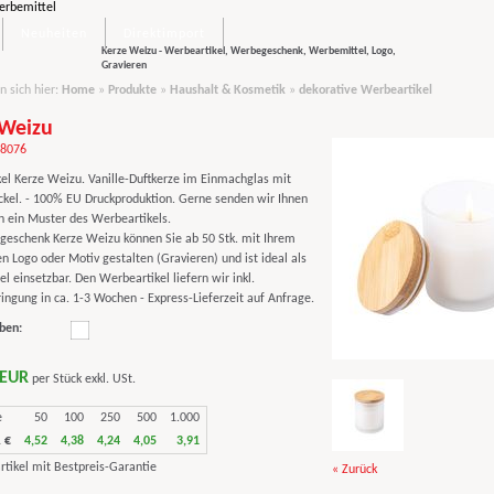
Neuheiten
Direktimport
Kerze Weizu - Werbeartikel, Werbegeschenk, Werbemittel, Logo,
Gravieren
n sich hier:
Home
»
Produkte
»
Haushalt & Kosmetik
»
dekorative Werbeartikel
 Weizu
98076
el Kerze Weizu. Vanille-Duftkerze im Einmachglas mit
el. - 100% EU Druckproduktion. Gerne senden wir Ihnen
 ein Muster des Werbeartikels.
eschenk Kerze Weizu können Sie ab 50 Stk. mit Ihrem
en Logo oder Motiv gestalten (Gravieren) und ist ideal als
 einsetzbar. Den Werbeartikel liefern wir inkl.
ngung in ca. 1-3 Wochen - Express-Lieferzeit auf Anfrage.
ben:
 EUR
per Stück exkl. USt.
e
50
100
250
500
1.000
 €
4,52
4,38
4,24
4,05
3,91
« Zurück