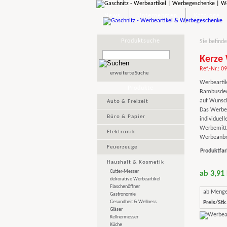
News
Unternehmen
Kataloge
Produktsuche
Sie befinde
Kerze
Ref.-Nr.: 0
erweiterte Suche
Werbeartik
Produkte
Bambusdeck
auf Wunsch
Auto & Freizeit
Das Werbeg
Büro & Papier
individuell
Werbemittel
Elektronik
Werbeanbri
Feuerzeuge
Produktfar
Haushalt & Kosmetik
Cutter-Messer
ab 3,91
dekorative Werbeartikel
Flaschenöffner
ab Meng
Gastronomie
Gesundheit & Wellness
Preis/Stk.
Gläser
Kellnermesser
Küche