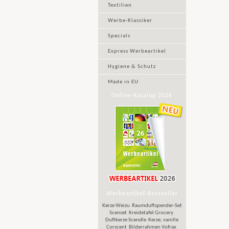
Textilien
Werbe-Klassiker
Specials
Express Werbeartikel
Hygiene & Schutz
Made in EU
Online-Katalog 2026
Werbeartikel-Bestseller
Kerze Weizu
Raumduftspender-Set
Scenset
Kreidetafel Grocery
Duftkerze Scendle
Kerze, vanille
Corscent
Bilderrahmen Vofrax