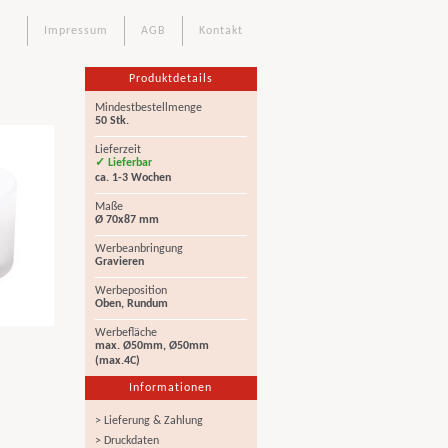
Impressum
AGB
Kontakt
Produktdetails
Mindestbestellmenge
50 Stk.
Lieferzeit
✓ Lieferbar
ca. 1-3 Wochen
Maße
Ø 70x87 mm
Werbeanbringung
Gravieren
Werbeposition
Oben, Rundum
Werbefläche
max. Ø50mm, Ø50mm
(max.4C)
Informationen
> Lieferung & Zahlung
> Druckdaten