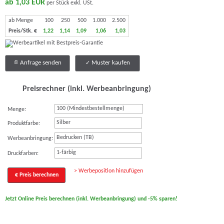
ab 1,03 EUR
per Stück exkl. USt.
ab Menge
100
250
500
1.000
2.500
Preis/Stk. €
1,22
1,14
1,09
1,06
1,03
Anfrage senden
Muster kaufen
Preisrechner (inkl. Werbeanbringung)
Menge:
Silber
Produktfarbe:
Bedrucken (TB)
Werbeanbringung:
1-färbig
Druckfarben:
> Werbeposition hinzufügen
€ Preis berechnen
Jetzt Online Preis berechnen (inkl. Werbeanbringung) und -5% sparen!