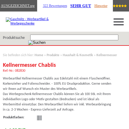
SEHR GUT
AUSGEZEICHNET
.org
322 Bewertungen
Hinweise
Produktsuche
Sie befinden sich hier:
Home
»
Produkte
»
Haushalt & Kosmetik
»
Kellnermesser
Kellnermesser Chablis
Ref.-Nr.: 082830
Werbeartikel Kellnermesser Chablis aus Edelstahl mit einem Flaschenöffner,
Korkenzieher und Folienschneider. - 100% EU Druckproduktion. Gerne senden
wir Ihnen auf Wunsch ein Muster des Werbeartikels.
Das Werbegeschenk Kellnermesser Chablis können Sie ab 100 Stk. mit Ihrem
individuellen Logo oder Motiv gestalten (Bedrucken) und ist ideal als
Werbemittel einsetzbar. Den Werbeartikel liefern wir inkl. Werbeanbringung
in ca. 2-3 Wochen - Express-Lieferzeit auf Anfrage.
Produktfarben: