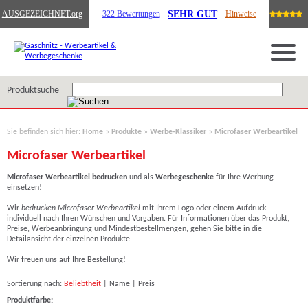
SEHR GUT
AUSGEZEICHNET
.org
322 Bewertungen
Hinweise
Produktsuche
Sie befinden sich hier:
Home
»
Produkte
»
Werbe-Klassiker
»
Microfaser Werbeartikel
Microfaser Werbeartikel
Microfaser Werbeartikel
bedrucken
und als
Werbegeschenke
für Ihre Werbung
einsetzen!
Wir
bedrucken
Microfaser Werbeartikel
mit Ihrem Logo
oder einem Aufdruck
individuell nach Ihren Wünschen und Vorgaben. Für Informationen über das Produkt,
Preise, Werbeanbringung und Mindestbestellmengen, gehen Sie bitte in die
Detailansicht der einzelnen Produkte.
Wir freuen uns auf Ihre Bestellung!
Sortierung nach:
Beliebtheit
|
Name
|
Preis
Produktfarbe: