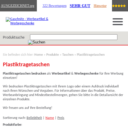
SEHR GUT
AUSGEZEICHNET
.org
322 Bewertungen
Hinweise
Produktsuche
Sie befinden sich hier:
Home
»
Produkte
»
Taschen
»
Plastiktragetaschen
Plastiktragetaschen
Plastiktragetaschen
bedrucken
als
Werbeartikel
&
Werbegeschenke
für Ihre Werbung
einsetzen!
Wir
bedrucken
Plastiktragetaschen
mit Ihrem Logo
oder einem Aufdruck individuell
nach Ihren Wünschen und Vorgaben. Für Informationen über das Produkt, Preise,
Werbeanbringung und Mindestbestellmengen, gehen Sie bitte in die Detailansicht der
einzelnen Produkte.
Wir freuen uns auf Ihre Bestellung!
Sortierung nach:
Beliebtheit
|
Name
|
Preis
Produktfarbe: