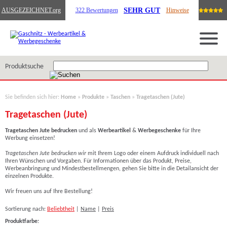
SEHR GUT
AUSGEZEICHNET
.org
322 Bewertungen
Hinweise
Produktsuche
Sie befinden sich hier:
Home
»
Produkte
»
Taschen
»
Tragetaschen (Jute)
Tragetaschen (Jute)
Tragetaschen Jute
bedrucken
und als
Werbeartikel
&
Werbegeschenke
für Ihre
Werbung einsetzen!
Tragetaschen Jute bedrucken wir
mit Ihrem Logo oder einem Aufdruck individuell nach
Ihren Wünschen und Vorgaben. Für Informationen über das Produkt, Preise,
Werbeanbringung und Mindestbestellmengen, gehen Sie bitte in die Detailansicht der
einzelnen Produkte.
Wir freuen uns auf Ihre Bestellung!
Sortierung nach:
Beliebtheit
|
Name
|
Preis
Produktfarbe: