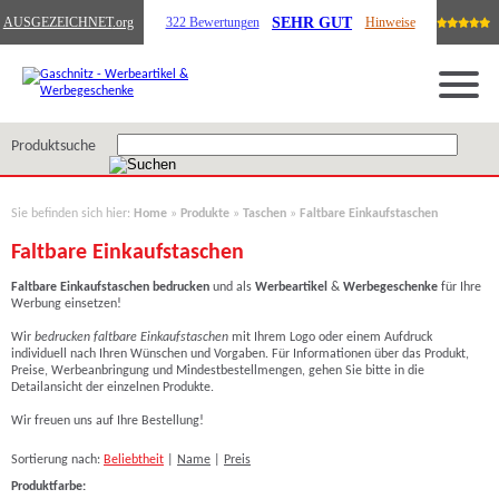
SEHR GUT
AUSGEZEICHNET
.org
322 Bewertungen
Hinweise
Produktsuche
Sie befinden sich hier:
Home
»
Produkte
»
Taschen
»
Faltbare Einkaufstaschen
Faltbare Einkaufstaschen
Faltbare Einkaufstaschen
bedrucken
und als
Werbeartikel
&
Werbegeschenke
für Ihre
Werbung einsetzen!
Wir
bedrucken
faltbare Einkaufstaschen
mit Ihrem Logo oder einem Aufdruck
individuell nach Ihren Wünschen und Vorgaben. Für Informationen über das Produkt,
Preise, Werbeanbringung und Mindestbestellmengen, gehen Sie bitte in die
Detailansicht der einzelnen Produkte.
Wir freuen uns auf Ihre Bestellung!
Sortierung nach:
Beliebtheit
|
Name
|
Preis
Produktfarbe: