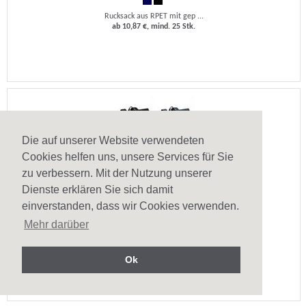
Rucksack aus RPET mit gep ...
ab 10,87 €, mind. 25 Stk.
Die auf unserer Website verwendeten
Cookies helfen uns, unsere Services für Sie
zu verbessern. Mit der Nutzung unserer
Dienste erklären Sie sich damit
einverstanden, dass wir Cookies verwenden.
Laptop-Rucksack Atenas
Mehr darüber
Laptop-Rucksack aus 600D ...
ab 7,20 €, mind. 25 Stk.
Ok