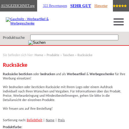
SEHR GUT
AUSGEZEICHNET
.org
322 Bewertungen
Hinweise
Produktsuche
Sie befinden sich hier:
Home
»
Produkte
»
Taschen
»
Rucksäcke
Rucksäcke
Rucksäcke besticken
oder
bedrucken
und als
Werbeartikel
&
Werbegeschenke
für Ihre
Werbung einsetzen!
Wir
bedrucken
oder
besticken
Rucksäcke
mit Ihrem Logo
oder einem Aufdruck
individuell nach Ihren Wünschen und Vorgaben. Für Informationen über das Produkt,
Preise, Werbeanbringung und Mindestbestellmengen, gehen Sie bitte in die
Detailansicht der einzelnen Produkte.
Wir freuen uns auf Ihre Bestellung!
Sortierung nach:
Beliebtheit
|
Name
|
Preis
Produktfarbe: