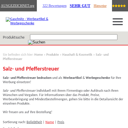
SEHR GUT
AUSGEZEICHNET
.org
322 Bewertungen
Hinweise
Produktsuche
Sie befinden sich hier:
Home
»
Produkte
»
Haushalt & Kosmetik
»
Salz- und
Pfefferstreuer
Salz- und Pfefferstreuer
Salz- und Pfefferstreuer
bedrucken
und als
Werbeartikel
&
Werbegeschenke
für Ihre
Werbung einsetzen!
Salz- und Pfefferstreuer
individuell mit Ihrem Firmenlogo oder Aufdruck nach Ihren
Wünschen und Vorgaben. Für Informationen über das Produkt, Preise,
Werbeanbringung und Mindestbestellmengen, gehen Sie bitte in die Detailansicht der
einzelnen Produkte.
Wir freuen uns auf Ihre Bestellung!
Sortierung nach:
Beliebtheit
|
Name
|
Preis